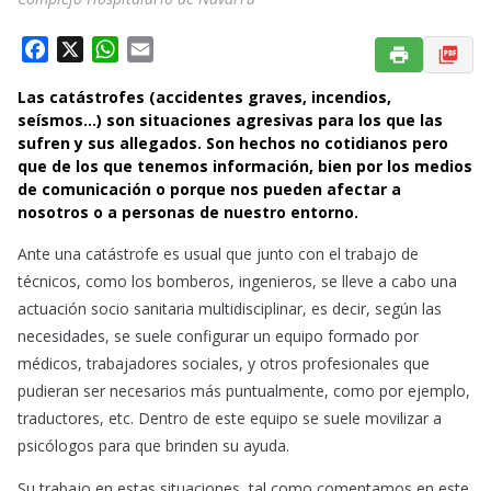
F
X
W
E
a
h
m
Las catástrofes (accidentes graves, incendios,
c
a
a
seísmos…) son situaciones agresivas para los que las
e
t
i
sufren y sus allegados. Son hechos no cotidianos pero
b
s
l
que de los que tenemos información, bien por los medios
o
A
de comunicación o porque nos pueden afectar a
o
p
nosotros o a personas de nuestro entorno.
k
p
Ante una catástrofe es usual que junto con el trabajo de
técnicos, como los bomberos, ingenieros, se lleve a cabo una
actuación socio sanitaria multidisciplinar, es decir, según las
necesidades, se suele configurar un equipo formado por
médicos, trabajadores sociales, y otros profesionales que
pudieran ser necesarios más puntualmente, como por ejemplo,
traductores, etc. Dentro de este equipo se suele movilizar a
psicólogos para que brinden su ayuda.
Su trabajo en estas situaciones, tal como comentamos en este