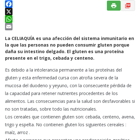
F
a
X
c
W
e
h
E
La CELIAQUÍA es una afección del sistema inmunitario en
b
a
m
la que las personas no pueden consumir gluten porque
o
t
a
daña su intestino delgado. El gluten es una proteína
o
s
i
presente en el trigo, cebada y centeno.
k
A
l
Es debido a la intolerancia permanente a las proteínas del
p
gluten y esta enfermedad cursa con atrofia severa de la
p
mucosa del duodeno y yeyuno, con la consecuente pérdida de
la capacidad para retener nutrientes procedentes de los
alimentos. Las consecuencias para la salud son desfavorables si
no son tratadas, sobre todo las nutricionales.
Los cereales que contienen gluten son: cebada, centeno, avena,
trigo y espelta. No contienen gluten los siguientes cereales :
maíz, arroz .