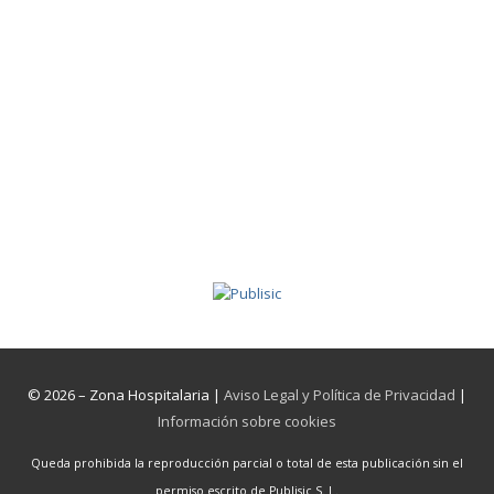
© 2026 – Zona Hospitalaria |
Aviso Legal y Política de Privacidad
|
Información sobre cookies
Queda prohibida la reproducción parcial o total de esta publicación sin el
permiso escrito de Publisic S. L.