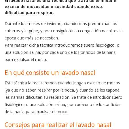
El lavado nasal es una técnica que trata de eliminar el
c
a
a
exceso de mucosidad o suciedad cuando existe
e
t
i
dificultad para respirar.
b
s
l
o
A
Durante los meses de invierno, cuando más predominan los
o
p
catarros y la gripe, y por consiguiente la congestión nasal, es la
k
p
época que más se necesitan.
Para realizar dicha técnica introduciremos suero fisiológico, o
una solución salina, por cada uno de los orificios de la nariz,
para expulsar el moco.
En qué consiste un lavado nasal
Esta técnica la realizaremos cuando tengan exceso de mocos
,ya que no saben respirar por la boca, y cuando se les tapona
las narinas dificultan su respiración. Se trata de introducir suero
fisiológico, o una solución salina, por cada uno de los orificios
de la nariz, para expulsar el moco.
Consejos para realizar el lavado nasal