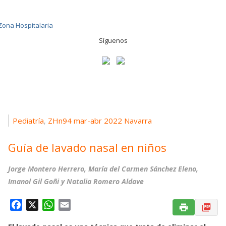
Síguenos
Pediatría
ZHn94 mar-abr 2022 Navarra
,
Guía de lavado nasal en niños
Jorge Montero Herrero, María del Carmen Sánchez Eleno,
Imanol Gil Goñi y Natalia Romero Aldave
F
X
W
E
a
h
m