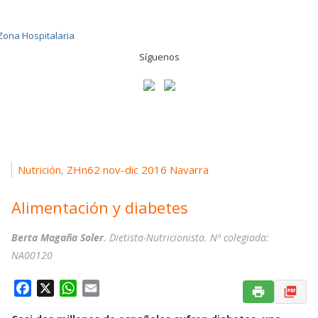
Síguenos
Nutrición
ZHn62 nov-dic 2016 Navarra
,
Alimentación y diabetes
Berta Magaña Soler
. Dietista-Nutricionista. Nº colegiada:
NA00120
F
X
W
E
a
h
m