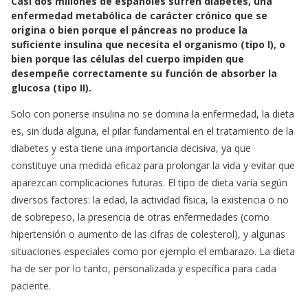
Casi dos millones de españoles sufren diabetes, una
c
a
a
enfermedad metabólica de carácter crónico que se
e
t
i
origina o bien porque el páncreas no produce la
b
s
l
suficiente insulina que necesita el organismo (tipo I), o
o
A
bien porque las células del cuerpo impiden que
o
p
desempeñe correctamente su función de absorber la
k
p
glucosa (tipo II).
Solo con ponerse insulina no se domina la enfermedad, la dieta
es, sin duda alguna, el pilar fundamental en el tratamiento de la
diabetes y esta tiene una importancia decisiva, ya que
constituye una medida eficaz para prolongar la vida y evitar que
aparezcan complicaciones futuras. El tipo de dieta varía según
diversos factores: la edad, la actividad física, la existencia o no
de sobrepeso, la presencia de otras enfermedades (como
hipertensión o aumento de las cifras de colesterol), y algunas
situaciones especiales como por ejemplo el embarazo. La dieta
ha de ser por lo tanto, personalizada y específica para cada
paciente.