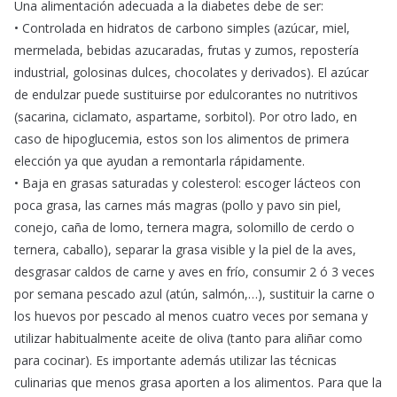
Una alimentación adecuada a la diabetes debe de ser:
• Controlada en hidratos de carbono simples (azúcar, miel,
mermelada, bebidas azucaradas, frutas y zumos, repostería
industrial, golosinas dulces, chocolates y derivados). El azúcar
de endulzar puede sustituirse por edulcorantes no nutritivos
(sacarina, ciclamato, aspartame, sorbitol). Por otro lado, en
caso de hipoglucemia, estos son los alimentos de primera
elección ya que ayudan a remontarla rápidamente.
• Baja en grasas saturadas y colesterol: escoger lácteos con
poca grasa, las carnes más magras (pollo y pavo sin piel,
conejo, caña de lomo, ternera magra, solomillo de cerdo o
ternera, caballo), separar la grasa visible y la piel de la aves,
desgrasar caldos de carne y aves en frío, consumir 2 ó 3 veces
por semana pescado azul (atún, salmón,…), sustituir la carne o
los huevos por pescado al menos cuatro veces por semana y
utilizar habitualmente aceite de oliva (tanto para aliñar como
para cocinar). Es importante además utilizar las técnicas
culinarias que menos grasa aporten a los alimentos. Para que la