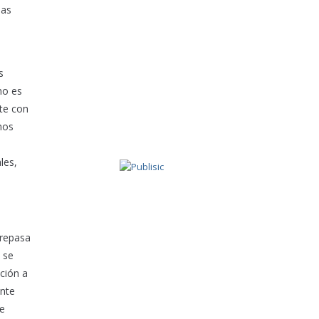
las
s
no es
te con
mos
les,
 repasa
 se
ción a
ente
de