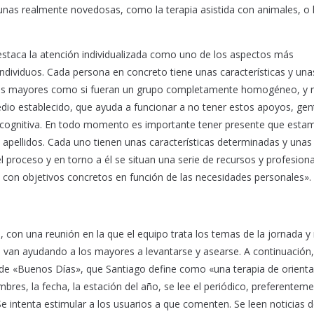
unas realmente novedosas, como la terapia asistida con animales, o 
destaca la atención individualizada como uno de los aspectos más
ndividuos. Cada persona en concreto tiene unas características y una
 los mayores como si fueran un grupo completamente homogéneo, y 
dio establecido, que ayuda a funcionar a no tener estos apoyos, gen
 o cognitiva. En todo momento es importante tener presente que esta
apellidos. Cada uno tienen unas características determinadas y unas
l proceso y en torno a él se situan una serie de recursos y profesiona
, con objetivos concretos en función de las necesidades personales».
 con una reunión en la que el equipo trata los temas de la jornada y
s, van ayudando a los mayores a levantarse y asearse. A continuación,
ia de «Buenos Días», que Santiago define como «una terapia de orienta
mbres, la fecha, la estación del año, se lee el periódico, preferentem
«Se intenta estimular a los usuarios a que comenten. Se leen noticias 