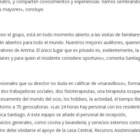
teatro, y comparten conocimientos y experiencias. Vamos sembrando
los mayores», concluye.
or el grupo, está en todo momento abierto a las visitas de familiare
tán abiertos para todo el mundo. Nuestros mejores auditores, quiene
 valores de Amma. El único lugar que es privado es, evidentemente, la
iliares y para quien el residente considere oportuno», comenta Santia
ionales que su director no duda en calificar de «maravilloso», form
, dos trabajadoras sociales, dos fisioterapeutas, una terapeuta ocupa
ivamente del mundo del ocio, los hobbies, la actividad, el tiempo lib
torno a 70 gerocultoras. «Las 24 horas hay personal con los resident
a Santiago. A este equipo se añade el personal de recepción,
vicios generales, como cocina y lavandería; y servicios externos com
Y no debe olvidarse el apoyo de la casa Central, Recursos Asistenciale