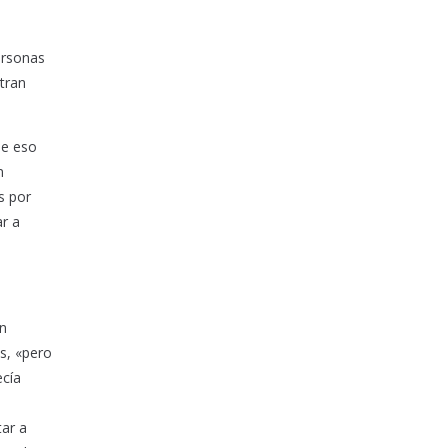
ersonas
ntran
ue eso
n
s por
ar a
un
s, «pero
ecía
tar a