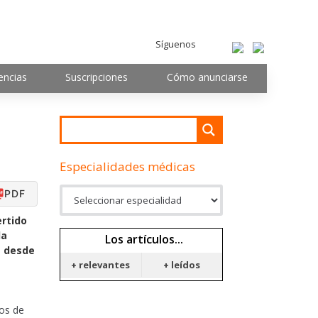
Síguenos
encias
Suscripciones
Cómo anunciarse
Especialidades médicas
PDF
ertido
la
Los artículos...
s desde
+ relevantes
+ leídos
ros de