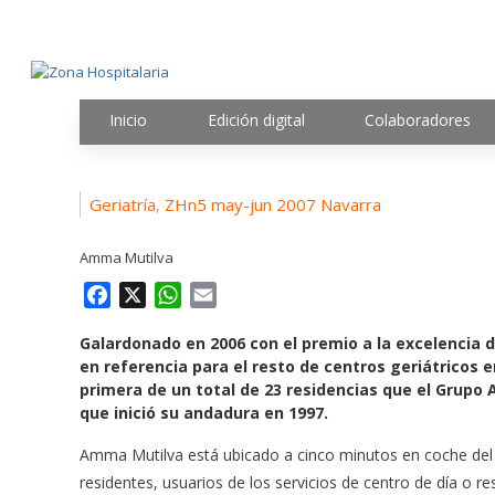
Inicio
Edición digital
Colaboradores
Geriatría
ZHn5 may-jun 2007 Navarra
,
Amma Mutilva
F
X
W
E
a
h
m
Galardonado en 2006 con el premio a la excelencia 
c
a
a
en referencia para el resto de centros geriátricos
e
t
i
primera de un total de 23 residencias que el Grupo
b
s
l
que inició su andadura en 1997.
o
A
o
p
Amma Mutilva está ubicado a cinco minutos en coche del 
k
p
residentes, usuarios de los servicios de centro de día o 