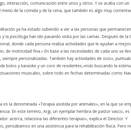
ogo, interacción, comunicación entre unos y otros. Y se acaba con un
el menú de la comida y de la cena, que también es algo muy comenta
habilitación ya ha estado subiendo a ver a las personas que permanece
es y la psicóloga han ido pasando visita por las camas. Después de la 
cional, donde cada persona realiza actividades que le ayudan a mejor
ión, de motricidad fina.» En base a las necesidades de cada uno se lle
s, siempre personalizadas. También hay actividades de ocio», puntuali
s de bolos y karaoke y un coro de residentes,»más buscando la estimu
 Y actuaciones musicales, sobre todo en fechas determinadas como Nav
a es la denominada «Terapia asistida por animales», en la que se em
ncia. En este terreno, Argi, un ejemplar hembra de pastor vasco, es 
or: acerca, relaciona las diferentes terapias», explica el Director. Y
 pensábamos en una asistencia para la rehabilitación física. Pero n