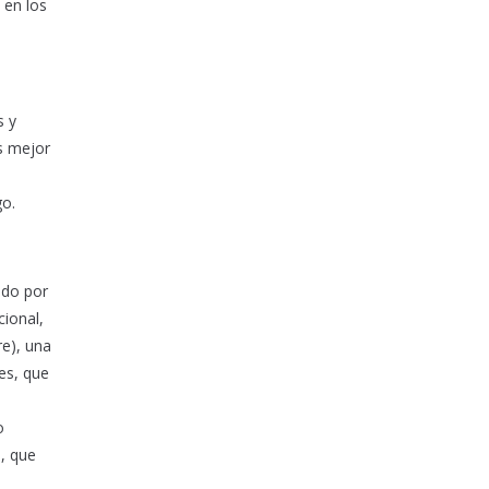
 en los
s y
s mejor
go.
ado por
cional,
re), una
es, que
o
s, que