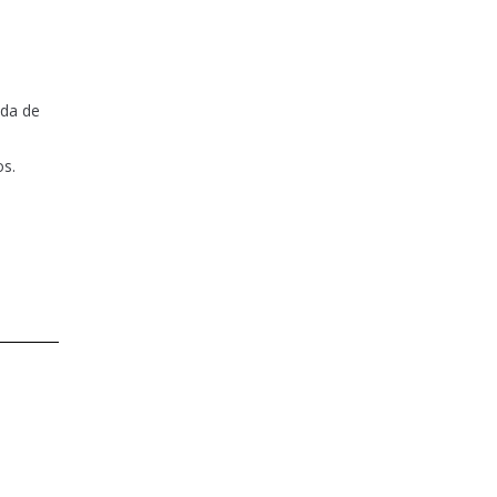
ida de
os.