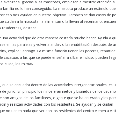
 avanzada, gracias a las mascotas, empiezan a mostrar atención al
pia familia no lo han conseguido. La mascota produce un estímulo que
 Por eso nos ayudan en nuestro objetivo. También se dan casos de p
e cuidan a la mascota, la alimentan o la llevan al veterinario, encue
 residentes», destaca.
r una actividad que de otra manera costaría mucho hacer. Ayuda a q
 en las paralelas y volver a andar, o la rehabilitación después de u
», explica Santiago. La misma función tienen las peceras, repartida
 de cacatúas a las que se puede enseñar a silbar e incluso pueden lleg
los cuida, los mima».
 que se encuadra dentro de las actividades intergeneracionales, es 
 junio. En principio los niños eran nietos y bisnietos de los usuario
e son amigos de los familiares, o gente que se ha enterado y les par
dín y realizan actividades con los residentes. Se ayudan y se cuidan
e no tienen nada que ver con los residentes del centro vienen a visi