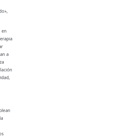
do»,
n en
terapia
ar
van a
za
lación
idad,
plean
la
os