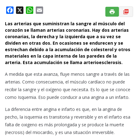
F
X
W
E
a
h
m
Las arterias que suministran la sangre al músculo del
c
a
a
corazón se llaman arterias coronarias. Hay dos arterias
e
t
i
coronarias, la derecha y la izquierda que a su vez se
b
s
l
dividen en otras dos. En ocasiones se endurecen y se
o
A
estrechan debido a la acumulación de colesterol y otros
o
p
materiales en la capa interna de las paredes de la
k
p
arteria. Esta acumulación se llama arterioesclerosis.
A medida que esta avanza, fluye menos sangre a través de las
arterias. Como consecuencia, el músculo cardíaco no puede
recibir la sangre y el oxígeno que necesita. Es lo que se conoce
como Isquemia. Eso puede conducir a una angina a un infarto.
La diferencia entre angina e infarto es que, en la angina de
pecho, la isquemia es transitoria y reversible y en el infarto esa
falta de oxigeno es más prolongada y se produce la muerte
(necrosis) del miocardio, y es una situación irreversible.