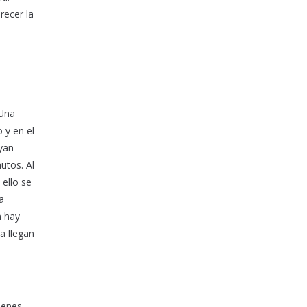
recer la
 Una
 y en el
uyan
utos. Al
 ello se
a
n hay
a llegan
menes