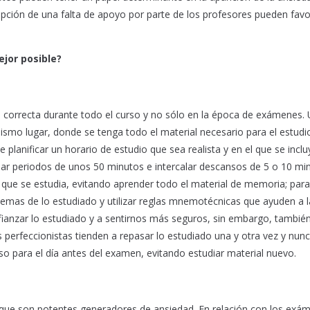
cepción de una falta de apoyo por parte de los profesores pueden favo
jor posible?
correcta durante todo el curso y no sólo en la época de exámenes.
ismo lugar, donde se tenga todo el material necesario para el estudio
planificar un horario de estudio que sea realista y en el que se incl
iar periodos de unos 50 minutos e intercalar descansos de 5 o 10 min
o que se estudia, evitando aprender todo el material de memoria; para
mas de lo estudiado y utilizar reglas mnemotécnicas que ayuden a l
afianzar lo estudiado y a sentirnos más seguros, sin embargo, tambié
 perfeccionistas tienden a repasar lo estudiado una y otra vez y nunc
aso para el día antes del examen, evitando estudiar material nuevo.
 que son potentes generadores de ansiedad. En relación con los exá