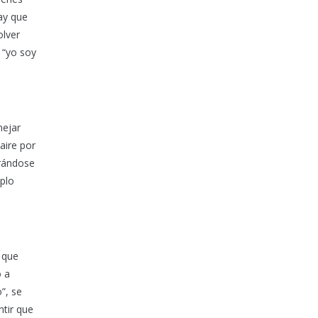
ay que
olver
 “yo soy
nejar
aire por
trándose
mplo
 que
o a
”, se
ntir que