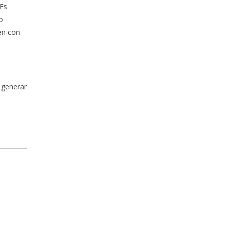
 Es
o
en con
o generar