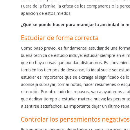
Fuera de la familia, la crítica de los compañeros o la per
aparición de estos miedos.
¿Qué se puede hacer para manejar la ansiedad lo me
Estudiar de forma correcta
Como paso previo, es fundamental estudiar de una forma 
buena técnica de estudio incluye: estudiar siempre en el m
que no haya cosas que puedan distraernos. Es conveniente 
también los tiempos de descanso; lo ideal suele ser estud
estudiar es importante que se extraiga el significado de l
aconseja subrayar, tomar notas, hacer resúmenes o esque
retención. Por otro lado los repasos, van a ayudarnos a 
que dedicar tiempo a estudiar materia nueva; las personas
a sentirse satisfechos. Es importante dejar un último rep
Controlar los pensamientos negativos
Es importante, primero, detectarlos cuando aparecen, ya