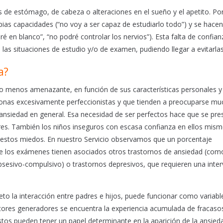
s de estómago, de cabeza o alteraciones en el sueño y el apetito. Po
ias capacidades (“no voy a ser capaz de estudiarlo todo”) y se hacen
é en blanco”, “no podré controlar los nervios”). Esta falta de confian
s situaciones de estudio y/o de examen, pudiendo llegar a evitarlas
a?
menos amenazante, en función de sus características personales y 
rsonas excesivamente perfeccionistas y que tienden a preocuparse m
ansiedad en general. Esa necesidad de ser perfectos hace que se pre
es. También los niños inseguros con escasa confianza en ellos mism
 estos miedos. En nuestro Servicio observamos que un porcentaje
te los exámenes tienen asociados otros trastornos de ansiedad (com
obsesivo-compulsivo) o trastornos depresivos, que requieren una inte
reto la interacción entre padres e hijos, puede funcionar como variabl
tores generadores se encuentra la experiencia acumulada de fracasos
stos pueden tener un papel determinante en la aparición de la ansied