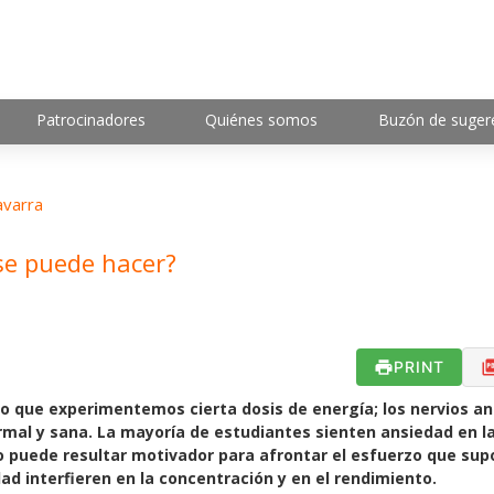
Patrocinadores
Quiénes somos
Buzón de suger
varra
se puede hacer?
PRINT
io que experimentemos cierta dosis de energía; los nervios a
rmal y sana. La mayoría de estudiantes sienten ansiedad en l
o puede resultar motivador para afrontar el esfuerzo que su
ad interfieren en la concentración y en el rendimiento.