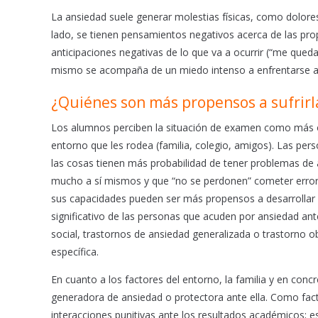
o
p
La ansiedad suele generar molestias físicas, como dolore
k
p
lado, se tienen pensamientos negativos acerca de las prop
anticipaciones negativas de lo que va a ocurrir (“me quedar
mismo se acompaña de un miedo intenso a enfrentarse a la
¿Quiénes son más propensos a sufrirl
Los alumnos perciben la situación de examen como más o 
entorno que les rodea (familia, colegio, amigos). Las pe
las cosas tienen más probabilidad de tener problemas de 
mucho a sí mismos y que “no se perdonen” cometer error
sus capacidades pueden ser más propensos a desarrollar
significativo de las personas que acuden por ansiedad an
social, trastornos de ansiedad generalizada o trastorno 
específica.
En cuanto a los factores del entorno, la familia y en conc
generadora de ansiedad o protectora ante ella. Como fac
interacciones punitivas ante los resultados académicos; e