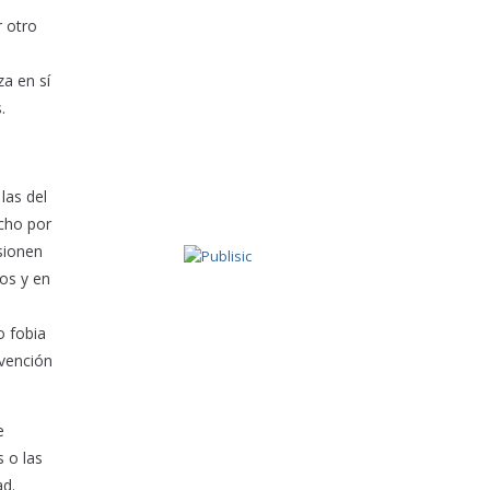
r otro
za en sí
.
las del
ucho por
sionen
os y en
o fobia
rvención
e
 o las
ad.