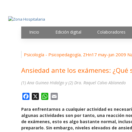
Inicio
Edición digital
Colaboradores
Psicología - Psicopedagogía
ZHn17 may-jun 2009 Na
,
Ansiedad ante los exámenes: ¿Qué 
(1) Ana Guinea Hidalgo y (2) Dra. Raquel Calvo Ablanedo
F
X
W
E
a
h
m
Para enfrentarnos a cualquier actividad es necesar
c
a
a
algunas actividades son por tanto, una reacción no
e
t
i
de exámenes, esto es algo bastante normal, inclus
b
s
l
prepararlo. Sin embargo, niveles elevados de ansied
o
A