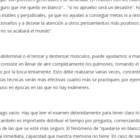
seguro que me quedo en blanco”… “si no apruebo será un desastre”. H
nútiles y perjudiciales, ya que no ayudan a conseguir metas ni a res
ionarlos y a desviar la atención a otros pensamientos más positivos:
 no se acabará el mundo”.
ón abdominal o el tensar y destensar músculos, puede ayudarnos a ma
, consiste en llenar de aire completamente los pulmones, tomando el 
lo por la boca lentamente. Esto debe realizarse varias veces, concen
stas técnicas serán más efectivas cuanto más se practiquen; por eje
incluso en épocas en las que no hay exámenes.
mago vacío. Hay que leer el examen detenidamente para tener claro lo
ambién es importante distribuir el tiempo por pregunta, comenzand
o de las que se esté más seguro. El fenómeno de “quedarse en blanco
ma inmediata, capacidad que nuestra memoria no tiene. En caso de se