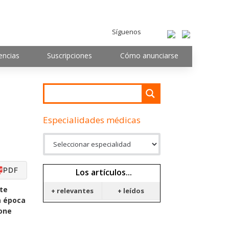
Síguenos
encias
Suscripciones
Cómo anunciarse
Especialidades médicas
PDF
Los artículos...
nte
+ relevantes
+ leídos
a época
pone