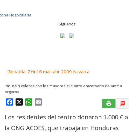
Síguenos
Geriatría
ZHn16 mar-abr 2009 Navarra
,
Induráin celebra con los mayores el cuarto aniversario de Amma
Argaray
F
X
W
E
a
h
m
Los residentes del centro donaron 1.000 € a
c
a
a
e
t
i
la ONG ACOES, que trabaja en Honduras
b
s
l