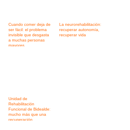
Cuando comer deja de
La neurorehabilitación:
ser fácil: el problema
recuperar autonomía,
invisible que desgasta
recuperar vida
a muchas personas
mayores
Unidad de
Rehabilitación
Funcional de Bidealde:
mucho más que una
recuperación