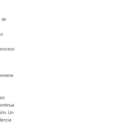
n de
do
 proceso
onviene
así
continua
ión. Un
dencia