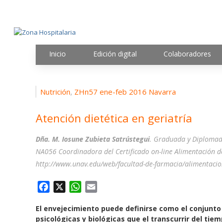
Inicio
Edición digital
Colaboradores
Nutrición
ZHn57 ene-feb 2016 Navarra
,
Atención dietética en geriatría
Dña. M. Iosune Zubieta Satrústegui
. Graduada y Diplomada
NA056 Coordinadora del Certificado on-line Alimentación d
http://www.unav.edu/web/facultad-de-farmacia/alimentaci
F
X
W
E
a
h
m
El envejecimiento puede definirse como el conjunto
c
a
a
psicológicas y biológicas que el transcurrir del tie