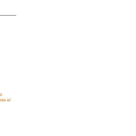
s
nte el