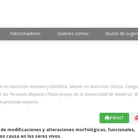
Patrocinadores
Quiénes somos
Buzón de suger
 en Nutrición Humana y Dietética. Master en Nutrición Clínica. Coleg
e las Personas Mayores (Título propio de la Universidad de Navarra). W
on-personas-mayores
PRINT
 de modificaciones y alteraciones morfológicas, funcionales,
mpo causa en los seres vivos.