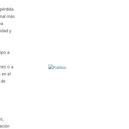
pérdida
onal más
ya
idad y
empo a
ones o a
 en el
 de
as,
zación