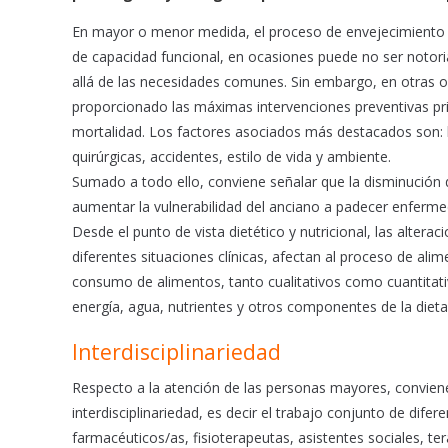
e
t
i
b
s
l
En mayor o menor medida, el proceso de envejecimiento s
o
A
de capacidad funcional, en ocasiones puede no ser notor
o
p
allá de las necesidades comunes. Sin embargo, en otras 
k
p
proporcionado las máximas intervenciones preventivas pri
mortalidad. Los factores asociados más destacados son: l
quirúrgicas, accidentes, estilo de vida y ambiente.
Sumado a todo ello, conviene señalar que la disminución d
aumentar la vulnerabilidad del anciano a padecer enferm
Desde el punto de vista dietético y nutricional, las altera
diferentes situaciones clínicas, afectan al proceso de al
consumo de alimentos, tanto cualitativos como cuantitat
energía, agua, nutrientes y otros componentes de la dieta
Interdisciplinariedad
Respecto a la atención de las personas mayores, conviene 
interdisciplinariedad, es decir el trabajo conjunto de dife
farmacéuticos/as, fisioterapeutas, asistentes sociales, te