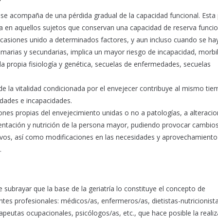
e acompaña de una pérdida gradual de la capacidad funcional. Esta 
ia en aquellos sujetos que conservan una capacidad de reserva funci
ocasiones unido a determinados factores, y aun incluso cuando se ha
marias y secundarias, implica un mayor riesgo de incapacidad, morbil
a propia fisiología y genética, secuelas de enfermedades, secuelas
e la vitalidad condicionada por el envejecer contribuye al mismo ti
edades e incapacidades.
ciones propias del envejecimiento unidas o no a patologías, a alteraci
imentación y nutrición de la persona mayor, pudiendo provocar cambios
ivos, así como modificaciones en las necesidades y aprovechamiento
.
subrayar que la base de la geriatría lo constituye el concepto de
rentes profesionales: médicos/as, enfermeros/as, dietistas-nutricionist
rapeutas ocupacionales, psicólogos/as, etc., que hace posible la reali