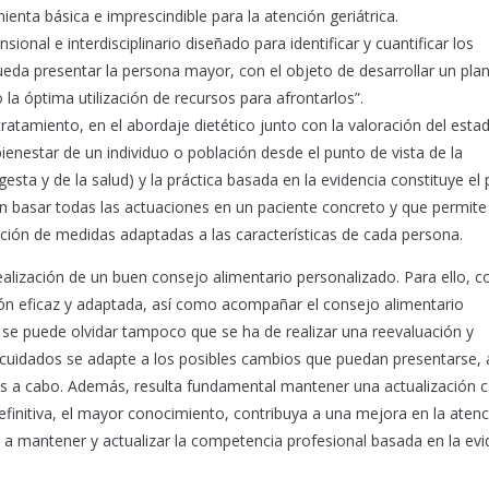
mienta básica e imprescindible para la atención geriátrica.
onal e interdisciplinario diseñado para identificar y cuantificar los
pueda presentar la persona mayor, con el objeto de desarrollar un pla
a óptima utilización de recursos para afrontarlos”.
tratamiento, en el abordaje dietético junto con la valoración del esta
 bienestar de un individuo o población desde el punto de vista de la
esta y de la salud) y la práctica basada en la evidencia constituye el
ían basar todas las actuaciones en un paciente concreto y que permite
zación de medidas adaptadas a las características de cada persona.
alización de un buen consejo alimentario personalizado. Para ello, c
ón eficaz y adaptada, así como acompañar el consejo alimentario
se puede olvidar tampoco que se ha de realizar una reevaluación y
 cuidados se adapte a los posibles cambios que puedan presentarse, 
as a cabo. Además, resulta fundamental mantener una actualización 
definitiva, el mayor conocimiento, contribuya a una mejora en la atenc
 a mantener y actualizar la competencia profesional basada en la evi