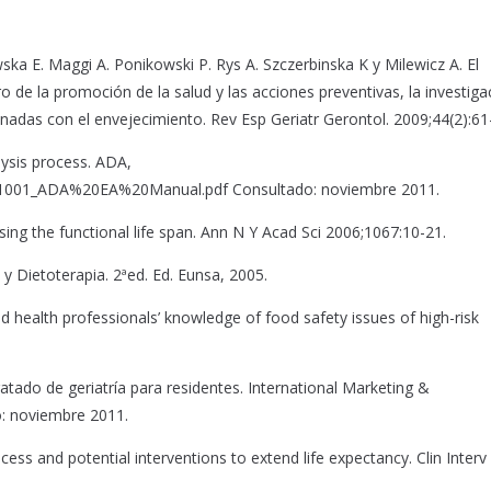
ska E. Maggi A. Ponikowski P. Rys A. Szczerbinska K y Milewicz A. El
de la promoción de la salud y las acciones preventivas, la investiga
onadas con el envejecimiento. Rev Esp Geriatr Gerontol. 2009;44(2):61
lysis process. ADA,
/201001_ADA%20EA%20Manual.pdf Consultado: noviembre 2011.
sing the functional life span. Ann N Y Acad Sci 2006;1067:10-21.
 y Dietoterapia. 2ªed. Ed. Eunsa, 2005.
d health professionals’ knowledge of food safety issues of high-risk
atado de geriatría para residentes. International Marketing &
o: noviembre 2011.
ess and potential interventions to extend life expectancy. Clin Interv