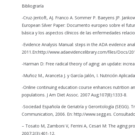
Bibliograría
-Cruz-Jentoft, AJ. Franco A. Sommer P. Baeyens JP. Jankow
European Silver Paper: Documento europeo sobre el futuro 
básica y los aspectos clínicos de las enfermedades relaci
-Evidence Analysis Manual: steps in the ADA evidence ana
2011.En:http://www.adaevidencelibrary.com/files/Docs
-Harman D: Free radical theory of aging: an update: increa
-Muñoz M., Aranceta J. y García-Jalón, I. Nutrición Aplicada
-Online continuing education course enhances nutrition an
populations. J Am Diet Assoc. 2007 Aug;107(8):1333-8.
-Sociedad Española de Geriatría y Gerontología (SEGG). Tr
Communication, 2006. En: http://www.segg.es. Consultad
– Tosato M, Zamboni V, Ferrini A, Cesari M: The aging proc
2007;2(3):401-12.