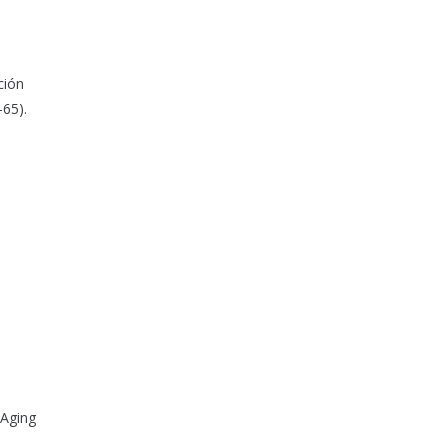
ción
-65).
 Aging