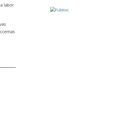
a labor
ivas
 eccemas