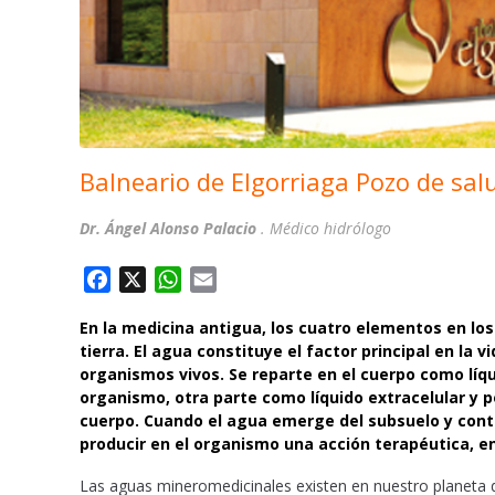
Balneario de Elgorriaga Pozo de sal
Dr. Ángel Alonso Palacio
. Médico hidrólogo
F
X
W
E
a
h
m
En la medicina antigua, los cuatro elementos en los 
c
a
a
tierra. El agua constituye el factor principal en la
e
t
i
organismos vivos. Se reparte en el cuerpo como líqu
b
s
l
organismo, otra parte como líquido extracelular y po
o
A
cuerpo. Cuando el agua emerge del subsuelo y cont
o
p
producir en el organismo una acción terapéutica, 
k
p
Las aguas mineromedicinales existen en nuestro planeta 