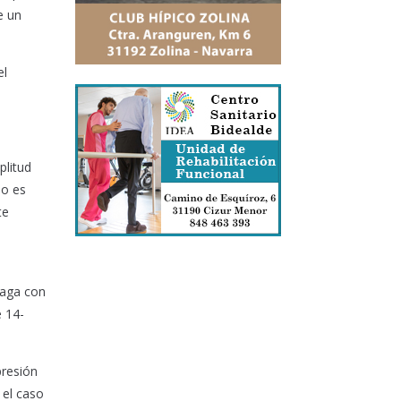
e un
el
plitud
no es
te
iaga con
e 14-
presión
 el caso