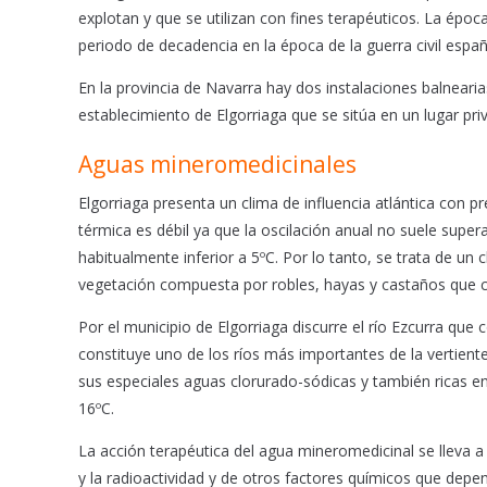
explotan y que se utilizan con fines terapéuticos. La época
periodo de decadencia en la época de la guerra civil españ
En la provincia de Navarra hay dos instalaciones balnear
establecimiento de Elgorriaga que se sitúa en un lugar priv
Aguas mineromedicinales
Elgorriaga presenta un clima de influencia atlántica con p
térmica es débil ya que la oscilación anual no suele supe
habitualmente inferior a 5ºC. Por lo tanto, se trata de u
vegetación compuesta por robles, hayas y castaños que co
Por el municipio de Elgorriaga discurre el río Ezcurra qu
constituye uno de los ríos más importantes de la vertient
sus especiales aguas clorurado-sódicas y también ricas e
16ºC.
La acción terapéutica del agua mineromedicinal se lleva a 
y la radioactividad y de otros factores químicos que dep