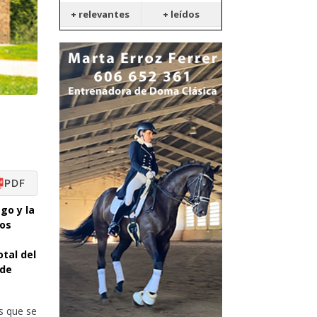
+ relevantes
+ leídos
PDF
go y la
los
otal del
 de
s que se