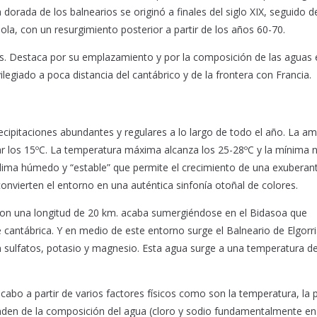
 dorada de los balnearios se originó a finales del siglo XIX, seguido d
ola, con un resurgimiento posterior a partir de los años 60-70.
ias. Destaca por su emplazamiento y por la composición de las aguas 
ilegiado a poca distancia del cantábrico y de la frontera con Francia.
recipitaciones abundantes y regulares a lo largo de todo el año. La am
rar los 15ºC. La temperatura máxima alcanza los 25-28ºC y la mínima 
n clima húmedo y “estable” que permite el crecimiento de una exuberan
nvierten el entorno en una auténtica sinfonía otoñal de colores.
e con una longitud de 20 km. acaba sumergiéndose en el Bidasoa que
e cantábrica. Y en medio de este entorno surge el Balneario de Elgorr
n sulfatos, potasio y magnesio. Esta agua surge a una temperatura d
cabo a partir de varios factores físicos como son la temperatura, la 
enden de la composición del agua (cloro y sodio fundamentalmente en