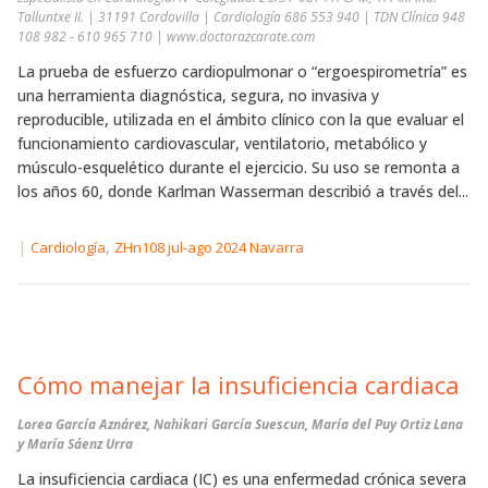
Talluntxe II. | 31191 Cordovilla | Cardiología 686 553 940 | TDN Clínica 948
108 982 - 610 965 710 | www.doctorazcarate.com
La prueba de esfuerzo cardiopulmonar o “ergoespirometría” es
una herramienta diagnóstica, segura, no invasiva y
reproducible, utilizada en el ámbito clínico con la que evaluar el
funcionamiento cardiovascular, ventilatorio, metabólico y
músculo-esquelético durante el ejercicio. Su uso se remonta a
los años 60, donde Karlman Wasserman describió a través del...
|
,
Cardiología
ZHn108 jul-ago 2024 Navarra
Cómo manejar la insuficiencia cardiaca
Lorea García Aznárez, Nahikari García Suescun, María del Puy Ortiz Lana
y María Sáenz Urra
La insuficiencia cardiaca (IC) es una enfermedad crónica severa