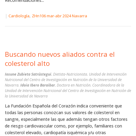
Recomendaciones...
|
,
Cardiología
ZHn106 mar-abr 2024 Navarra
Buscando nuevos aliados contra el
colesterol alto
Iosune Zubieta Satrústegui.
Dietista-Nutricionista. Unidad de Intervención
Nutricional del Centro de Investigación en Nutrición de la Universidad de
Navarra.
Idoia Ibero Baraibar.
Doctora en Nutrición. Coordinadora de la
Unidad de Intervención Nutricional del Centro de Investigación en Nutrición de
la Universidad de Navarra
La Fundación Española del Corazón indica conveniente que
todas las personas conozcan sus valores de colesterol en
sangre, especialmente las que además tengan otros factores
de riesgo cardiovascular como, por ejemplo, familiares con
colesterol elevado, cardiopatía isquémica y/u otras