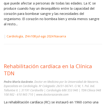
que puede afectar a personas de todas las edades. La IC se
produce cuando hay un desequilibrio entre la capacidad del
corazón para bombear sangre y las necesidades del
organismo. El corazón no bombea bien y envía menos sangre
al resto...
|
,
Cardiología
ZHn108 jul-ago 2024 Navarra
Rehabilitación cardíaca en la Clínica
TDN
Pedro María Azcárate.
Doctor en Medicina por la Universidad de Navarra.
Especialista en Cardiología. Nº Colegiado: 26/31-06741. C/ M, 1. Pol. Ind.
Talluntxe II. | 31191 Cordovilla | Cardiología 686 553 940 | TDN Clínica 948
108 982 - 610 965 710 | www.doctorazcarate.com
La rehabilitación cardíaca (RC) se instauró en 1960 como una