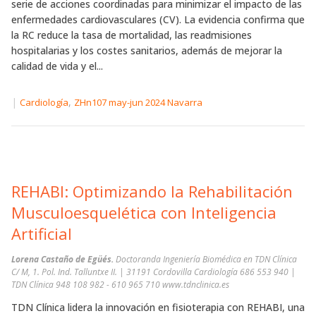
serie de acciones coordinadas para minimizar el impacto de las
enfermedades cardiovasculares (CV). La evidencia confirma que
la RC reduce la tasa de mortalidad, las readmisiones
hospitalarias y los costes sanitarios, además de mejorar la
calidad de vida y el...
|
,
Cardiología
ZHn107 may-jun 2024 Navarra
REHABI: Optimizando la Rehabilitación
Musculoesquelética con Inteligencia
Artificial
Lorena Castaño de Egüés.
Doctoranda Ingeniería Biomédica en TDN Clínica
C/ M, 1. Pol. Ind. Talluntxe II. | 31191 Cordovilla Cardiología 686 553 940 |
TDN Clínica 948 108 982 - 610 965 710 www.tdnclinica.es
TDN Clínica lidera la innovación en fisioterapia con REHABI, una