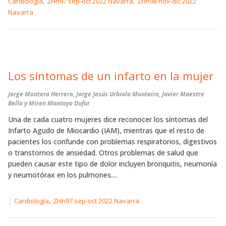
,
,
Cardiología
ZHn97 sep-oct 2022 Navarra
ZHn98 nov-dic 2022
Navarra
Los síntomas de un infarto en la mujer
Jorge Montero Herrero, Jorge Jesús Urbiola Monteiro, Javier Maestre
Bello y Miren Montoya Dufur
Una de cada cuatro mujeres dice reconocer los síntomas del
Infarto Agudo de Miocardio (IAM), mientras que el resto de
pacientes los confunde con problemas respiratorios, digestivos
o transtornos de ansiedad. Otros problemas de salud que
pueden causar este tipo de dolor incluyen bronquitis, neumonía
y neumotórax en los pulmones....
|
,
Cardiología
ZHn97 sep-oct 2022 Navarra