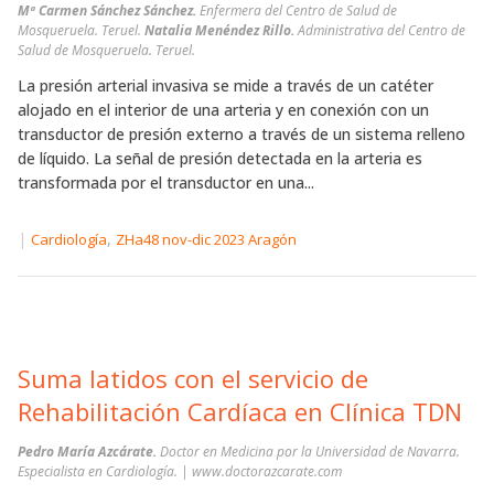
Mª Carmen Sánchez Sánchez.
Enfermera del Centro de Salud de
Mosqueruela. Teruel.
Natalia Menéndez Rillo.
Administrativa del Centro de
Salud de Mosqueruela. Teruel.
La presión arterial invasiva se mide a través de un catéter
alojado en el interior de una arteria y en conexión con un
transductor de presión externo a través de un sistema relleno
de líquido. La señal de presión detectada en la arteria es
transformada por el transductor en una...
|
,
Cardiología
ZHa48 nov-dic 2023 Aragón
Suma latidos con el servicio de
Rehabilitación Cardíaca en Clínica TDN
Pedro María Azcárate.
Doctor en Medicina por la Universidad de Navarra.
Especialista en Cardiología. | www.doctorazcarate.com