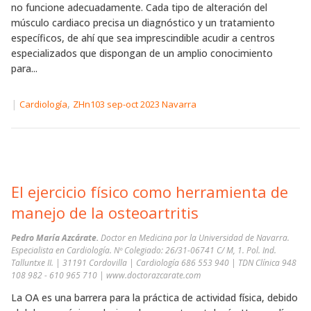
no funcione adecuadamente. Cada tipo de alteración del
músculo cardiaco precisa un diagnóstico y un tratamiento
específicos, de ahí que sea imprescindible acudir a centros
especializados que dispongan de un amplio conocimiento
para...
|
,
Cardiología
ZHn103 sep-oct 2023 Navarra
El ejercicio físico como herramienta de
manejo de la osteoartritis
Pedro María Azcárate.
Doctor en Medicina por la Universidad de Navarra.
Especialista en Cardiología. Nº Colegiado: 26/31-06741 C/ M, 1. Pol. Ind.
Talluntxe II. | 31191 Cordovilla | Cardiología 686 553 940 | TDN Clínica 948
108 982 - 610 965 710 | www.doctorazcarate.com
La OA es una barrera para la práctica de actividad física, debido