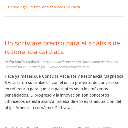
|
,
Cardiología
ZHn99 ene-feb 2023 Navarra
Un software preciso para el análisis de
resonancia cardiaca
Pedro María Azcárate.
Doctor en Medicina por la Universidad de Navarra.
Especialista en Cardiología. | www.doctorazcarate.com
Hace ya meses que Consulta Azcárate y Resonancia Magnética
S.A. sellaron su simbiosis con el único pretexto de convertirse
en referencia para que sus pacientes sean los máximos
beneficiados. El progreso y la innovación son conceptos
intrínsecos de esta alianza, prueba de ello es la adquisición del
https://medviso.com/cmr/. Se trata...
|