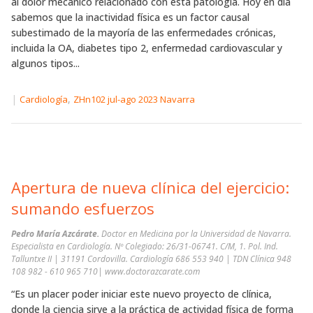
al dolor mecánico relacionado con esta patología. Hoy en día
sabemos que la inactividad física es un factor causal
subestimado de la mayoría de las enfermedades crónicas,
incluida la OA, diabetes tipo 2, enfermedad cardiovascular y
algunos tipos...
|
,
Cardiología
ZHn102 jul-ago 2023 Navarra
Apertura de nueva clínica del ejercicio:
sumando esfuerzos
Pedro María Azcárate.
Doctor en Medicina por la Universidad de Navarra.
Especialista en Cardiología. Nº Colegiado: 26/31-06741. C/M, 1. Pol. Ind.
Talluntxe II | 31191 Cordovilla. Cardiología 686 553 940 | TDN Clínica 948
108 982 - 610 965 710| www.doctorazcarate.com
“Es un placer poder iniciar este nuevo proyecto de clínica,
donde la ciencia sirve a la práctica de actividad física de forma