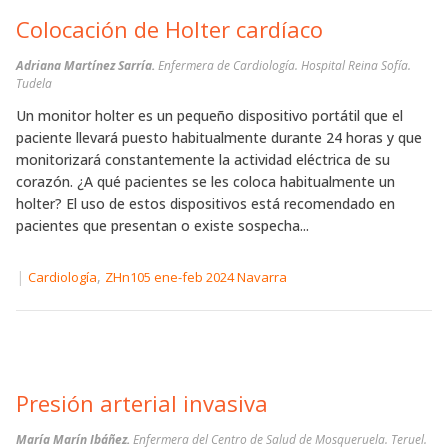
Colocación de Holter cardíaco
Adriana Martínez Sarría.
Enfermera de Cardiología. Hospital Reina Sofía.
Tudela
Un monitor holter es un pequeño dispositivo portátil que el
paciente llevará puesto habitualmente durante 24 horas y que
monitorizará constantemente la actividad eléctrica de su
corazón. ¿A qué pacientes se les coloca habitualmente un
holter? El uso de estos dispositivos está recomendado en
pacientes que presentan o existe sospecha...
|
,
Cardiología
ZHn105 ene-feb 2024 Navarra
Presión arterial invasiva
María Marín Ibáñez.
Enfermera del Centro de Salud de Mosqueruela. Teruel.