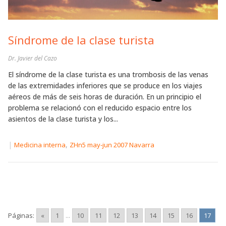
Síndrome de la clase turista
Dr. Javier del Cazo
El síndrome de la clase turista es una trombosis de las venas
de las extremidades inferiores que se produce en los viajes
aéreos de más de seis horas de duración. En un principio el
problema se relacionó con el reducido espacio entre los
asientos de la clase turista y los...
|
,
Medicina interna
ZHn5 may-jun 2007 Navarra
Páginas:
«
1
...
10
11
12
13
14
15
16
17