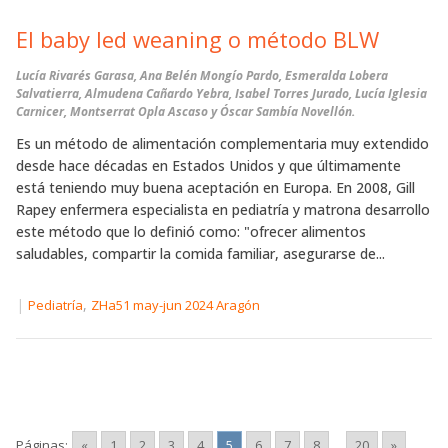
El baby led weaning o método BLW
Lucía Rivarés Garasa, Ana Belén Mongío Pardo, Esmeralda Lobera
Salvatierra, Almudena Cañardo Yebra, Isabel Torres Jurado, Lucía Iglesia
Carnicer, Montserrat Opla Ascaso y Óscar Sambía Novellón.
Es un método de alimentación complementaria muy extendido
desde hace décadas en Estados Unidos y que últimamente
está teniendo muy buena aceptación en Europa. En 2008, Gill
Rapey enfermera especialista en pediatría y matrona desarrollo
este método que lo definió como: "ofrecer alimentos
saludables, compartir la comida familiar, asegurarse de...
|
,
Pediatría
ZHa51 may-jun 2024 Aragón
Páginas:
«
1
2
3
4
5
6
7
8
...
20
»