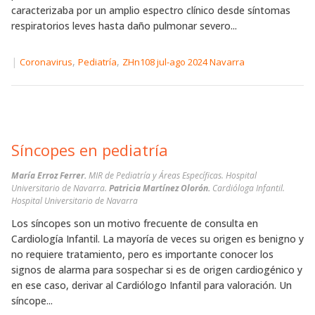
caracterizaba por un amplio espectro clínico desde síntomas
respiratorios leves hasta daño pulmonar severo...
|
,
,
Coronavirus
Pediatría
ZHn108 jul-ago 2024 Navarra
Síncopes en pediatría
María Erroz Ferrer.
MIR de Pediatría y Áreas Específicas. Hospital
Universitario de Navarra.
Patricia Martínez Olorón.
Cardióloga Infantil.
Hospital Universitario de Navarra
Los síncopes son un motivo frecuente de consulta en
Cardiología Infantil. La mayoría de veces su origen es benigno y
no requiere tratamiento, pero es importante conocer los
signos de alarma para sospechar si es de origen cardiogénico y
en ese caso, derivar al Cardiólogo Infantil para valoración. Un
síncope...