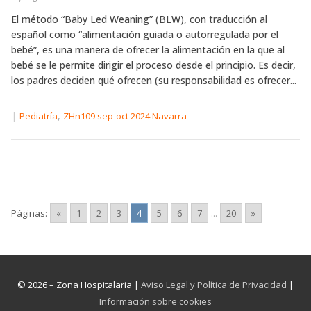
El método “Baby Led Weaning” (BLW), con traducción al
español como “alimentación guiada o autorregulada por el
bebé”, es una manera de ofrecer la alimentación en la que al
bebé se le permite dirigir el proceso desde el principio. Es decir,
los padres deciden qué ofrecen (su responsabilidad es ofrecer...
|
,
Pediatría
ZHn109 sep-oct 2024 Navarra
Páginas:
«
1
2
3
4
5
6
7
...
20
»
© 2026 – Zona Hospitalaria |
Aviso Legal y Política de Privacidad
|
Información sobre cookies