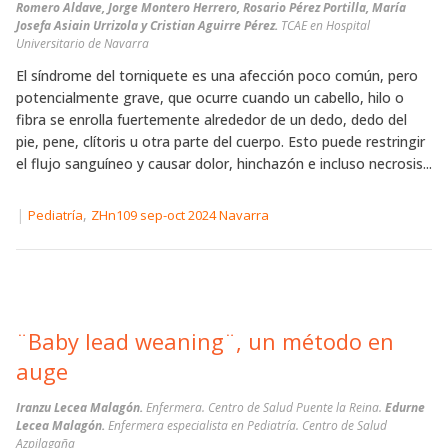
Romero Aldave, Jorge Montero Herrero, Rosario Pérez Portilla, María
Josefa Asiain Urrizola y Cristian Aguirre Pérez.
TCAE en Hospital
Universitario de Navarra
El síndrome del torniquete es una afección poco común, pero
potencialmente grave, que ocurre cuando un cabello, hilo o
fibra se enrolla fuertemente alrededor de un dedo, dedo del
pie, pene, clítoris u otra parte del cuerpo. Esto puede restringir
el flujo sanguíneo y causar dolor, hinchazón e incluso necrosis...
|
,
Pediatría
ZHn109 sep-oct 2024 Navarra
¨Baby lead weaning¨, un método en
auge
Iranzu Lecea Malagón.
Enfermera. Centro de Salud Puente la Reina.
Edurne
Lecea Malagón.
Enfermera especialista en Pediatría. Centro de Salud
Azpilagaña