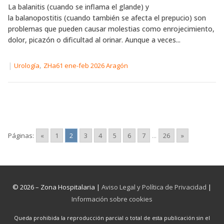
La balanitis (cuando se inflama el glande) y
la balanopostitis (cuando también se afecta el prepucio) son
problemas que pueden causar molestias como enrojecimiento,
dolor, picazón o dificultad al orinar. Aunque a veces...
|
,
Urología
ZHa61 ene-feb 2026 Aragón
Páginas:
«
1
2
3
4
5
6
7
...
26
»
© 2026 – Zona Hospitalaria |
Aviso Legal y Política de Privacidad
|
Información sobre cookies
Queda prohibida la reproducción parcial o total de esta publicación sin el