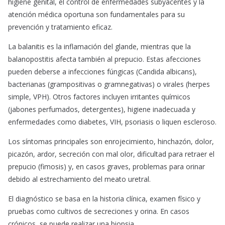
higiene genital, el control de enfermedades subyacentes y la
atención médica oportuna son fundamentales para su
prevención y tratamiento eficaz.
La balanitis es la inflamación del glande, mientras que la
balanopostitis afecta también al prepucio. Estas afecciones
pueden deberse a infecciones fúngicas (Candida albicans),
bacterianas (grampositivas o gramnegativas) o virales (herpes
simple, VPH). Otros factores incluyen irritantes químicos
(jabones perfumados, detergentes), higiene inadecuada y
enfermedades como diabetes, VIH, psoriasis o liquen escleroso.
Los síntomas principales son enrojecimiento, hinchazón, dolor,
picazón, ardor, secreción con mal olor, dificultad para retraer el
prepucio (fimosis) y, en casos graves, problemas para orinar
debido al estrechamiento del meato uretral.
El diagnóstico se basa en la historia clínica, examen físico y
pruebas como cultivos de secreciones y orina. En casos
crónicos, se puede realizar una biopsia.