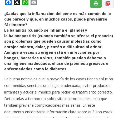
F
X
W
E
a
h
m
¿Sabías que la inflamación del pene es más común de lo
c
a
a
que parece y que, en muchos casos, puede prevenirse
e
t
i
fácilmente?
b
s
l
La
balanitis
(cuando se inflama el glande) y
o
A
la
balanopostitis
(cuando también se afecta el prepucio)
o
p
son problemas que pueden causar molestias como
k
p
enrojecimiento, dolor, picazón o dificultad al orinar.
Aunque a veces su origen está en infecciones por
hongos, bacterias o virus, también pueden deberse a
una higiene inadecuada, el uso de jabones agresivos o
enfermedades como la diabetes.
La buena noticia es que la mayoría de los casos tienen solución
con medidas sencillas: una higiene adecuada, evitar productos
irritantes y acudir al médico para recibir el tratamiento correcto.
Detectarlas a tiempo no solo evita incomodidades, sino que
también previene complicaciones más serias. En este
documento encontrarás información clara sobre qué son estas