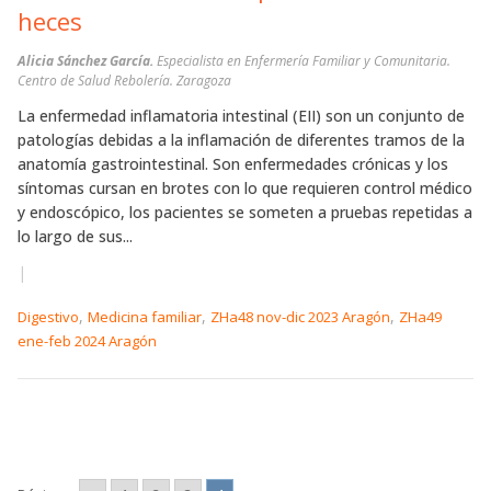
heces
Alicia Sánchez García.
Especialista en Enfermería Familiar y Comunitaria.
Centro de Salud Rebolería. Zaragoza
La enfermedad inflamatoria intestinal (EII) son un conjunto de
patologías debidas a la inflamación de diferentes tramos de la
anatomía gastrointestinal. Son enfermedades crónicas y los
síntomas cursan en brotes con lo que requieren control médico
y endoscópico, los pacientes se someten a pruebas repetidas a
lo largo de sus...
|
,
,
,
Digestivo
Medicina familiar
ZHa48 nov-dic 2023 Aragón
ZHa49
ene-feb 2024 Aragón