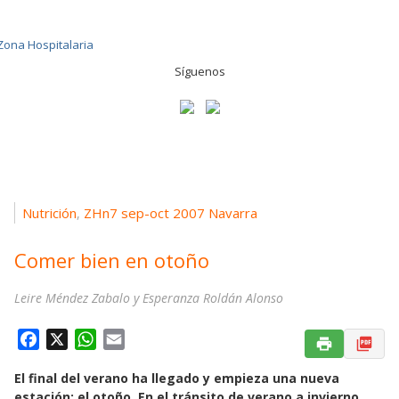
Síguenos
Nutrición
ZHn7 sep-oct 2007 Navarra
,
Comer bien en otoño
Leire Méndez Zabalo y Esperanza Roldán Alonso
F
X
W
E
a
h
m
El final del verano ha llegado y empieza una nueva
c
a
a
estación: el otoño. En el tránsito de verano a invierno