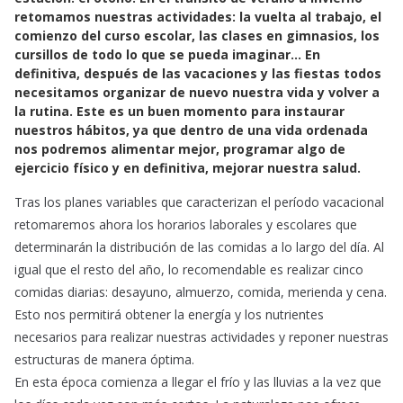
e
t
i
retomamos nuestras actividades: la vuelta al trabajo, el
b
s
l
comienzo del curso escolar, las clases en gimnasios, los
o
A
cursillos de todo lo que se pueda imaginar… En
o
p
definitiva, después de las vacaciones y las fiestas todos
k
p
necesitamos organizar de nuevo nuestra vida y volver a
la rutina. Este es un buen momento para instaurar
nuestros hábitos, ya que dentro de una vida ordenada
nos podremos alimentar mejor, programar algo de
ejercicio físico y en definitiva, mejorar nuestra salud.
Tras los planes variables que caracterizan el período vacacional
retomaremos ahora los horarios laborales y escolares que
determinarán la distribución de las comidas a lo largo del día. Al
igual que el resto del año, lo recomendable es realizar cinco
comidas diarias: desayuno, almuerzo, comida, merienda y cena.
Esto nos permitirá obtener la energía y los nutrientes
necesarios para realizar nuestras actividades y reponer nuestras
estructuras de manera óptima.
En esta época comienza a llegar el frío y las lluvias a la vez que