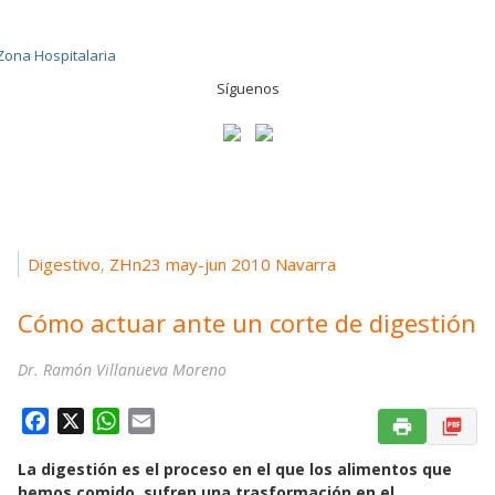
Síguenos
Digestivo
ZHn23 may-jun 2010 Navarra
,
Cómo actuar ante un corte de digestión
Dr. Ramón Villanueva Moreno
F
X
W
E
a
h
m
La digestión es el proceso en el que los alimentos que
c
a
a
hemos comido, sufren una trasformación en el