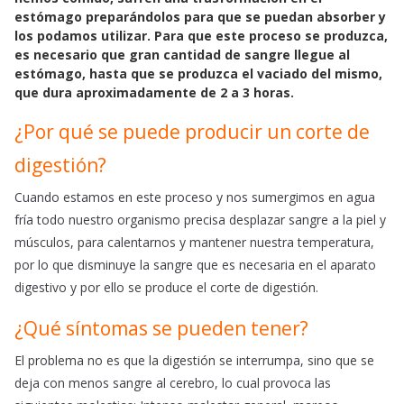
e
t
i
estómago preparándolos para que se puedan absorber y
b
s
l
los podamos utilizar. Para que este proceso se produzca,
o
A
es necesario que gran cantidad de sangre llegue al
o
p
estómago, hasta que se produzca el vaciado del mismo,
k
p
que dura aproximadamente de 2 a 3 horas.
¿Por qué se puede producir un corte de
digestión?
Cuando estamos en este proceso y nos sumergimos en agua
fría todo nuestro organismo precisa desplazar sangre a la piel y
músculos, para calentarnos y mantener nuestra temperatura,
por lo que disminuye la sangre que es necesaria en el aparato
digestivo y por ello se produce el corte de digestión.
¿Qué síntomas se pueden tener?
El problema no es que la digestión se interrumpa, sino que se
deja con menos sangre al cerebro, lo cual provoca las