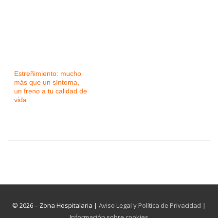
Estreñimiento: mucho
más que un síntoma,
un freno a tu calidad de
vida
© 2026 – Zona Hospitalaria |
Aviso Legal y Política de Privacidad
|
Información sobre cookies