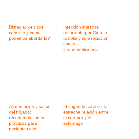
Disfagia: ¿en qué
Infección intestinal
consiste y cómo
recurrente por Giardia
podemos abordarla?
lamblia y su asociación
con la
inmunodeficiencia
variable común
Alimentación y salud
El segundo cerebro: la
del hígado:
estrecha relación entre
recomendaciones
el cerebro y el
prácticas para
estómago
pacientes con
enfermedad hepática