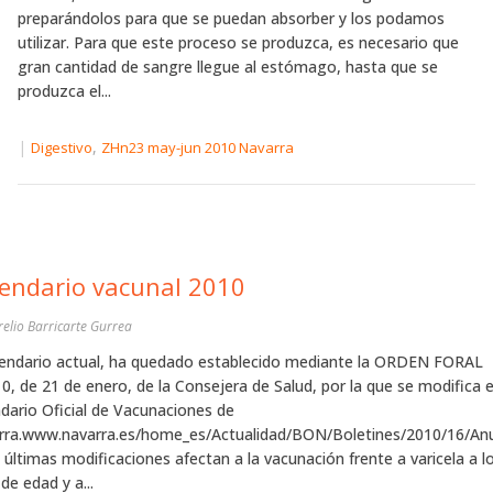
preparándolos para que se puedan absorber y los podamos
utilizar. Para que este proceso se produzca, es necesario que
gran cantidad de sangre llegue al estómago, hasta que se
produzca el...
|
,
Digestivo
ZHn23 may-jun 2010 Navarra
endario vacunal 2010
relio Barricarte Gurrea
lendario actual, ha quedado establecido mediante la ORDEN FORAL
0, de 21 de enero, de la Consejera de Salud, por la que se modifica e
dario Oficial de Vacunaciones de
rra.www.navarra.es/home_es/Actualidad/BON/Boletines/2010/16/Anu
 últimas modificaciones afectan a la vacunación frente a varicela a l
de edad y a...