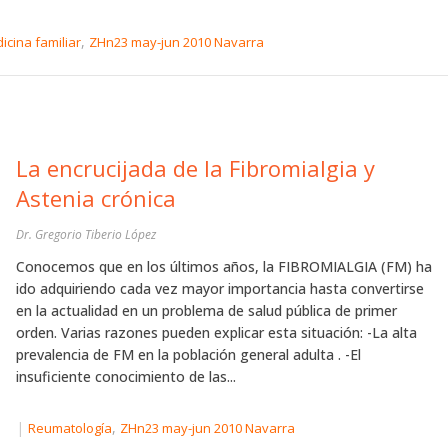
,
icina familiar
ZHn23 may-jun 2010 Navarra
La encrucijada de la Fibromialgia y
Astenia crónica
Dr. Gregorio Tiberio López
Conocemos que en los últimos años, la FIBROMIALGIA (FM) ha
ido adquiriendo cada vez mayor importancia hasta convertirse
en la actualidad en un problema de salud pública de primer
orden. Varias razones pueden explicar esta situación: -La alta
prevalencia de FM en la población general adulta . -El
insuficiente conocimiento de las...
|
,
Reumatología
ZHn23 may-jun 2010 Navarra