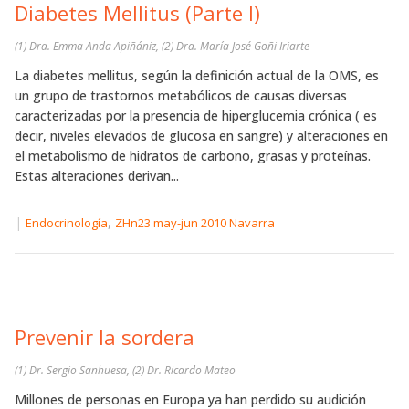
Diabetes Mellitus (Parte I)
(1) Dra. Emma Anda Apiñániz, (2) Dra. María José Goñi Iriarte
La diabetes mellitus, según la definición actual de la OMS, es
un grupo de trastornos metabólicos de causas diversas
caracterizadas por la presencia de hiperglucemia crónica ( es
decir, niveles elevados de glucosa en sangre) y alteraciones en
el metabolismo de hidratos de carbono, grasas y proteínas.
Estas alteraciones derivan...
|
,
Endocrinología
ZHn23 may-jun 2010 Navarra
Prevenir la sordera
(1) Dr. Sergio Sanhuesa, (2) Dr. Ricardo Mateo
Millones de personas en Europa ya han perdido su audición