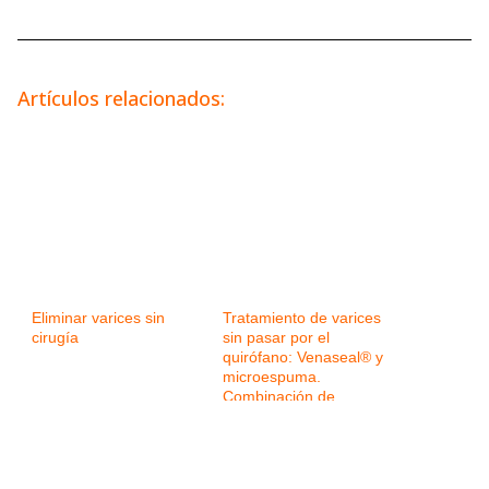
Artículos relacionados:
Eliminar varices sin
Tratamiento de varices
cirugía
sin pasar por el
quirófano: Venaseal® y
microespuma.
Combinación de
tecnologías para
mejorar los resultados