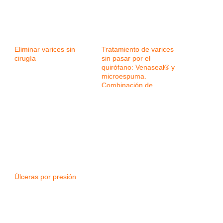
Eliminar varices sin
Tratamiento de varices
cirugía
sin pasar por el
quirófano: Venaseal® y
microespuma.
Combinación de
tecnologías para
mejorar los resultados
Úlceras por presión