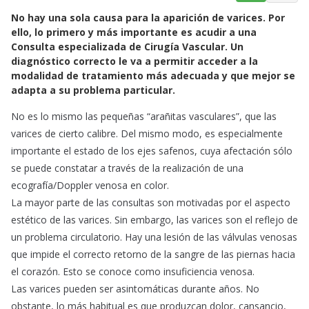
a
h
m
No hay una sola causa para la aparición de varices. Por
c
a
a
ello, lo primero y más importante es acudir a una
e
t
i
Consulta especializada de Cirugía Vascular. Un
b
s
l
diagnóstico correcto le va a permitir acceder a la
o
A
modalidad de tratamiento más adecuada y que mejor se
o
p
adapta a su problema particular.
k
p
No es lo mismo las pequeñas “arañitas vasculares”, que las
varices de cierto calibre. Del mismo modo, es especialmente
importante el estado de los ejes safenos, cuya afectación sólo
se puede constatar a través de la realización de una
ecografía/Doppler venosa en color.
La mayor parte de las consultas son motivadas por el aspecto
estético de las varices. Sin embargo, las varices son el reflejo de
un problema circulatorio. Hay una lesión de las válvulas venosas
que impide el correcto retorno de la sangre de las piernas hacia
el corazón. Esto se conoce como insuficiencia venosa.
Las varices pueden ser asintomáticas durante años. No
obstante, lo más habitual es que produzcan dolor, cansancio,