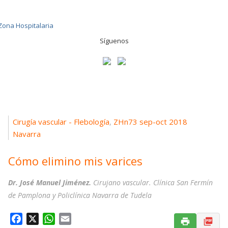
Síguenos
Cirugía vascular - Flebología
ZHn73 sep-oct 2018
,
Navarra
Cómo elimino mis varices
Dr. José Manuel Jiménez.
Cirujano vascular. Clínica San Fermín
de Pamplona y Policlínica Navarra de Tudela
F
X
W
E