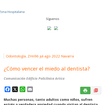
Síguenos
Odontología
ZHn96 jul-ago 2022 Navarra
,
¿Cómo vencer el miedo al dentista?
Comunicación Edificio Policlínica Artica
F
X
W
E
a
h
m
Muchas personas, tanto adultos como niños, sufren
c
a
a
estrés o verdadera ansiedad cuando visitan al dentista.