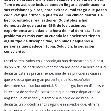
e
t
i
Tanto es así, que incluso pueden llegar a evadir acudir a
b
s
l
sus revisiones y citas, para evitar el mal trago que pasan
o
A
cada vez que cruzan la puerta de una clínica dental. De
o
p
hecho, estudios realizados en Odontología han
k
p
demostrado que casi un 65% de los pacientes
experimenta ansiedad a la hora de ir al dentista. Este
problema es más común cuando los pacientes tienen
algún tipo de discapacidad, son niños pequeños o
personas que padecen fobia. Solución: la sedación
consciente.
Estudios realizados en Odontología han demostrado que casi
un 65% de los pacientes experimenta ansiedad a la hora de ir al
dentista. Ésta es precisamente, una de las principales causas
que provoca que un gran porcentaje de los españoles
descuiden su salud bucodental. Sin embargo, hoy en día existe
la técnica de sedación consciente que permite dejar atrás la
angustia, la ansiedad y el temor a la hora de acudir a un
dentista, un procedimiento seguro e innovador que, elimina
toda sensación negativa a la hora de someterse a un