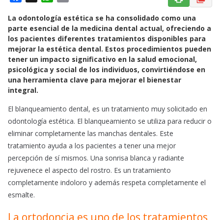
a
h
m
La odontología estética se ha consolidado como una
c
a
a
parte esencial de la medicina dental actual, ofreciendo a
e
t
i
los pacientes diferentes tratamientos disponibles para
b
s
l
mejorar la estética dental. Estos procedimientos pueden
o
A
tener un impacto significativo en la salud emocional,
o
p
psicológica y social de los individuos, convirtiéndose en
k
p
una herramienta clave para mejorar el bienestar
integral.
El blanqueamiento dental, es un tratamiento muy solicitado en
odontología estética. El blanqueamiento se utiliza para reducir o
eliminar completamente las manchas dentales. Este
tratamiento ayuda a los pacientes a tener una mejor
percepción de sí mismos. Una sonrisa blanca y radiante
rejuvenece el aspecto del rostro. Es un tratamiento
completamente indoloro y además respeta completamente el
esmalte.
La ortodoncia es uno de los tratamientos