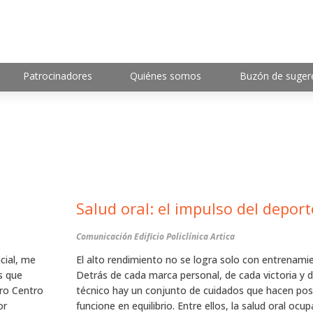
Patrocinadores
Quiénes somos
Buzón de suger
Salud oral: el impulso del depor
Comunicación Edificio Policlínica Artica
cial, me
El alto rendimiento no se logra solo con entrenamien
os que
Detrás de cada marca personal, de cada victoria y 
tro Centro
técnico hay un conjunto de cuidados que hacen posi
or
funcione en equilibrio. Entre ellos, la salud oral ocu