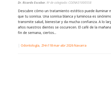
Dr. Ricardo Escobar.
Nº de colegiado: COENA31000558
Descubre cómo un tratamiento estético puede iluminar
que tu sonrisa. Una sonrisa blanca y luminosa es sinónimo
transmite salud, bienestar y da mucha confianza. A lo lar
años nuestros dientes se oscurecen. El café de la mañana,
fin de semana, ciertos...
|
,
Odontología
ZHn118 mar-abr 2026 Navarra