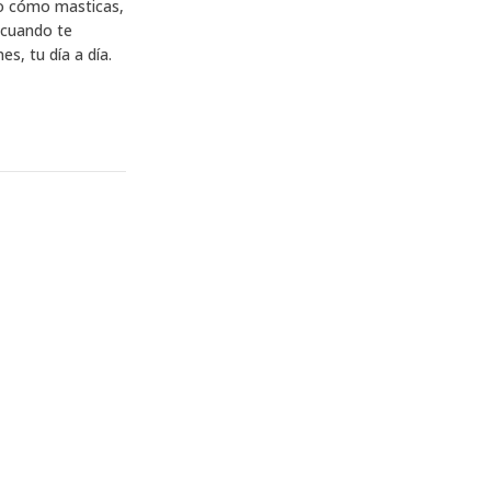
 o cómo masticas,
 cuando te
es, tu día a día.
?