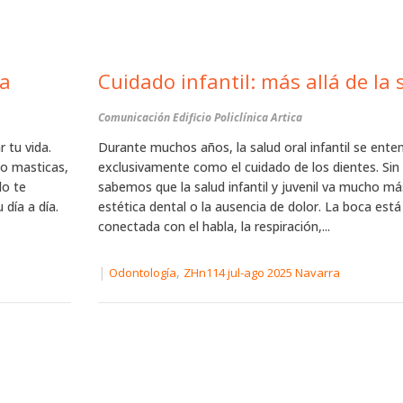
za
Cuidado infantil: más allá de la 
Comunicación Edificio Policlínica Artica
 tu vida.
Durante muchos años, la salud oral infantil se enten
o masticas,
exclusivamente como el cuidado de los dientes. Si
do te
sabemos que la salud infantil y juvenil va mucho más
 día a día.
estética dental o la ausencia de dolor. La boca es
conectada con el habla, la respiración,...
|
,
Odontología
ZHn114 jul-ago 2025 Navarra