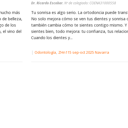
Dr. Ricardo Escobar.
Nº de colegiado: COENA31000558
 mucho más
Tu sonrisa es algo serio. La ortodoncia puede trans
 de belleza,
No solo mejora cómo se ven tus dientes y sonrisa
go de los
también cambia cómo te sientes contigo mismo. Y
 el vino del
sientes bien, todo mejora: tu confianza, tus relacion
Cuando los dientes y...
|
,
Odontología
ZHn115 sep-oct 2025 Navarra