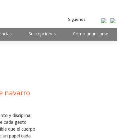
Síguenos
encias
Suscripciones
Cómo anunciarse
te navarro
to y disciplina.
de cada gesto
ble que el cuerpo
pa un papel cada