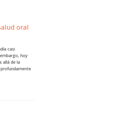
salud oral
día casi
n embargo, hoy
 allá de la
tá profundamente