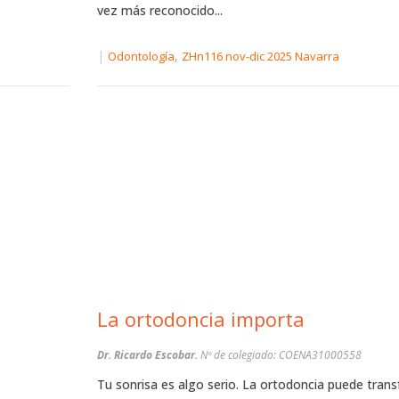
vez más reconocido...
|
,
Odontología
ZHn116 nov-dic 2025 Navarra
La ortodoncia importa
Dr. Ricardo Escobar.
Nº de colegiado: COENA31000558
Tu sonrisa es algo serio. La ortodoncia puede trans