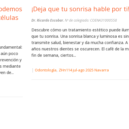
¿Podemos
¡Deja que tu sonrisa hable por ti
células
Dr. Ricardo Escobar.
Nº de colegiado: COENA31000558
Descubre cómo un tratamiento estético puede ilu
que tu sonrisa. Una sonrisa blanca y luminosa es si
transmite salud, bienestar y da mucha confianza. A 
undamental:
años nuestros dientes se oscurecen. El café de la m
d aún poco
fin de semana, ciertos...
prevención y
es mediante
|
,
Odontología
ZHn114 jul-ago 2025 Navarra
en de...