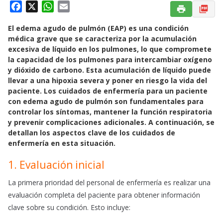
F
X
W
E
a
h
m
El
edema agudo de pulmón (EAP)
es una condición
c
a
a
médica grave que se caracteriza por la acumulación
e
t
i
excesiva de líquido en los pulmones, lo que compromete
b
s
l
la capacidad de los pulmones para intercambiar oxígeno
o
A
y dióxido de carbono. Esta acumulación de líquido puede
o
p
llevar a una hipoxia severa y poner en riesgo la vida del
k
p
paciente. Los cuidados de enfermería para un paciente
con edema agudo de pulmón son fundamentales para
controlar los síntomas, mantener la función respiratoria
y prevenir complicaciones adicionales. A continuación, se
detallan los aspectos clave de los cuidados de
enfermería en esta situación.
1. Evaluación inicial
La primera prioridad del personal de enfermería es realizar una
evaluación completa del paciente para obtener información
clave sobre su condición. Esto incluye: