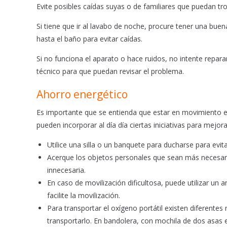
Evite posibles caídas suyas o de familiares que puedan tr
Si tiene que ir al lavabo de noche, procure tener una buen
hasta el baño para evitar caídas.
Si no funciona el aparato o hace ruidos, no intente repa
técnico para que puedan revisar el problema.
Ahorro energético
Es importante que se entienda que estar en movimiento es
pueden incorporar al día día ciertas iniciativas para mej
Utilice una silla o un banquete para ducharse para evitar
Acerque los objetos personales que sean más necesari
innecesaria.
En caso de movilización dificultosa, puede utilizar un 
facilite la movilización.
Para transportar el oxígeno portátil existen diferent
transportarlo. En bandolera, con mochila de dos asas en