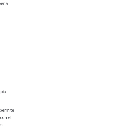
ería
apia
 permite
con el
os