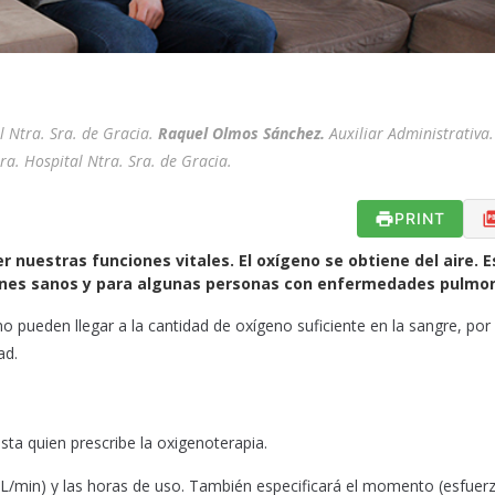
l Ntra. Sra. de Gracia.
Raquel Olmos Sánchez.
Auxiliar Administrativa.
ra. Hospital Ntra. Sra. de Gracia.
PRINT
nuestras funciones vitales. El oxígeno se obtiene del aire. E
mones sanos y para algunas personas con enfermedades pulmo
 pueden llegar a la cantidad de oxígeno suficiente en la sangre, por
ad.
ista quien prescribe la oxigenoterapia.
 (L/min) y las horas de uso. También especificará el momento (esfuer