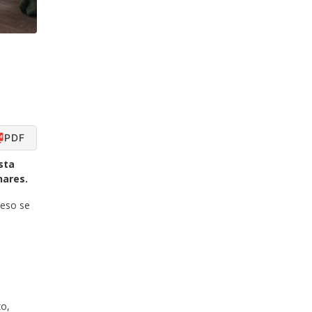
PDF
sta
nares.
 eso se
zo,