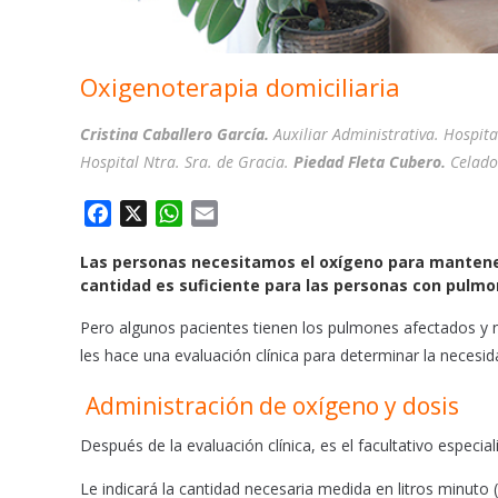
Oxigenoterapia domiciliaria
Cristina Caballero García.
Auxiliar Administrativa. Hospita
Hospital Ntra. Sra. de Gracia.
Piedad Fleta Cubero.
Celado
F
X
W
E
a
h
m
Las personas necesitamos el oxígeno para mantener 
c
a
a
cantidad es suficiente para las personas con pul
e
t
i
b
s
l
Pero algunos pacientes tienen los pulmones afectados y no
o
A
les hace una evaluación clínica para determinar la necesid
o
p
k
p
Administración de oxígeno y dosis
Después de la evaluación clínica, es el facultativo especial
Le indicará la cantidad necesaria medida en litros minuto