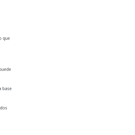
o que
 puede
 a base
ados