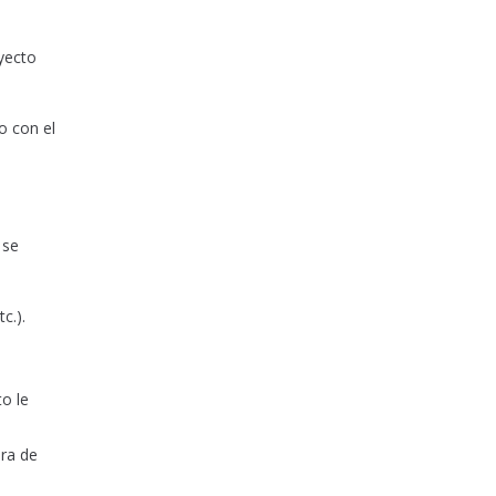
ayecto
o con el
 se
c.).
to le
ora de