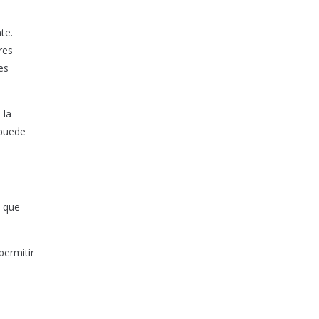
te.
res
es
 la
 puede
s que
permitir