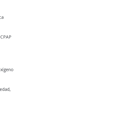
ca
e CPAP
oxígeno
medad,