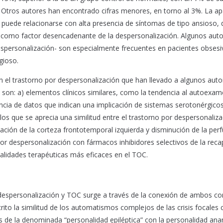
. Otros autores han encontrado cifras menores, en torno al 3%. La ap
puede relacionarse con alta presencia de síntomas de tipo ansioso,
 como factor desencadenante de la despersonalización. Algunos aut
espersonalización- son especialmente frecuentes en pacientes obses
gioso.
n el trastorno por despersonalización que han llevado a algunos auto
 son: a) elementos clínicos similares, como la tendencia al autoexa
encia de datos que indican una implicación de sistemas serotonérgicos
os que se aprecia una similitud entre el trastorno por despersonaliza
ción de la corteza frontotemporal izquierda y disminución de la perf
 por despersonalización con fármacos inhibidores selectivos de la reca
dalidades terapéuticas más eficaces en el TOC.
r despersonalización y TOC surge a través de la conexión de ambos co
ito la similitud de los automatismos complejos de las crisis focales 
s de la denominada “personalidad epiléptica” con la personalidad ana