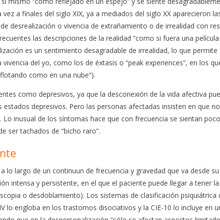
a sí mismo “como reflejado en un espejo” y se siente desagradablem
vez a finales del siglo XIX, ya a mediados del siglo XX aparecieron la
e desrealización o vivencia de extrañamiento o de irrealidad con res
recuentes las descripciones de la realidad “como si fuera una películ
lización es un sentimiento desagradable de irrealidad, lo que permite
a vivencia del yo, como los de éxtasis o “peak experiences”, en los qu
r flotando como en una nube”).
entes como depresivos, ya que la desconexión de la vida afectiva pu
s estados depresivos. Pero las personas afectadas insisten en que n
ía. Lo inusual de los síntomas hace que con frecuencia se sientan poc
e ser tachados de “bicho raro”.
ente
a lo largo de un continuun de frecuencia y gravedad que va desde su
 intensa y persistente, en el que el paciente puede llegar a tener la
copia o desdoblamiento). Los sistemas de clasificación psiquiátrica d
V lo engloba en los trastornos disociativos y la CIE-10 lo incluye en 
iendo que en la despersonalización “sólo se afectan aspectos limitado