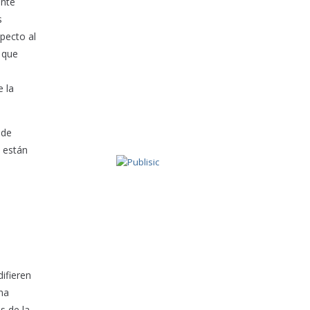
ente
s
pecto al
a que
e la
ede
o están
o
ifieren
una
s de la