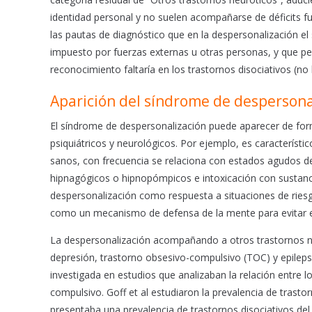
identidad personal y no suelen acompañarse de déficits fu
las pautas de diagnóstico que en la despersonalización e
impuesto por fuerzas externas u otras personas, y que p
reconocimiento faltaría en los trastornos disociativos (n
Aparición del síndrome de despersona
El síndrome de despersonalización puede aparecer de for
psiquiátricos y neurológicos. Por ejemplo, es característic
sanos, con frecuencia se relaciona con estados agudos de 
hipnagógicos o hipnopómpicos e intoxicación con sustan
despersonalización como respuesta a situaciones de riesgo
como un mecanismo de defensa de la mente para evitar el 
La despersonalización acompañando a otros trastornos ne
depresión, trastorno obsesivo-compulsivo (TOC) y epilepsi
investigada en estudios que analizaban la relación entre l
compulsivo. Goff et al estudiaron la prevalencia de trast
presentaba una prevalencia de trastornos disociativos de