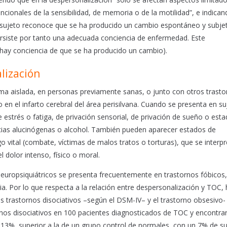
ncionales de la sensibilidad, de memoria o de la motilidad”, e indica
l sujeto reconoce que se ha producido un cambio espontáneo y subjet
ersiste por tanto una adecuada conciencia de enfermedad. Este
o hay conciencia de que se ha producido un cambio).
lización
ma aislada, en personas previamente sanas, o junto con otros trasto
o en el infarto cerebral del área perisilvana. Cuando se presenta en s
estrés o fatiga, de privación sensorial, de privación de sueño o est
cias alucinógenas o alcohol. También pueden aparecer estados de
 vital (combate, víctimas de malos tratos o torturas), que se interpr
dolor intenso, físico o moral.
uropsiquiátricos se presenta frecuentemente en trastornos fóbicos,
a. Por lo que respecta a la relación entre despersonalización y TOC, 
os trastornos disociativos –según el DSM-IV– y el trastorno obsesivo-
ornos disociativos en 100 pacientes diagnosticados de TOC y encontra
l 13%, superior a la de un grupo control de normales, con un 7% de s