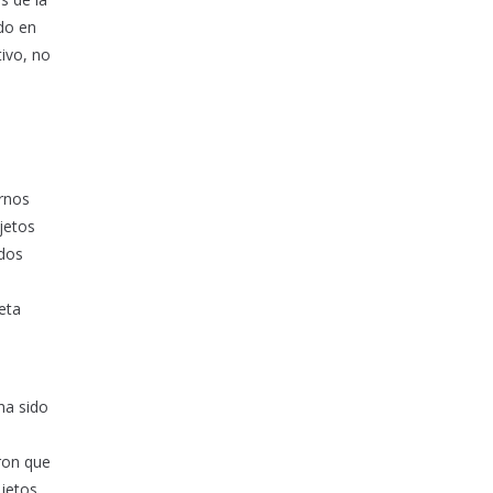
ndo en
ivo, no
rnos
ujetos
ados
eta
ha sido
ron que
ujetos