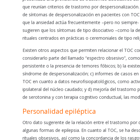
que reunían criterios de trastorno por despersonalización
de síntomas de despersonalización en pacientes con TOC 
que la ansiedad actúa frecuentemente –pero no siempre-
sugieren que los síntomas de tipo disociativo –como la d
rituales centrados en prácticas o ceremoniales de tipo reli
Existen otros aspectos que permiten relacionar el TOC co
considerarlo parte del llamado “espectro obsesivo”, como
persistente o la presencia de temores fóbicos; b) la exist
síndrome de despersonalización; c) informes de casos en l
TOC en cuanto a datos neurofisiopatológicos, como activa
ipsilateral del núcleo caudado; y d) mejoría del trastorno
de serotonina y con terapia cognitivo conductual, las mo
Personalidad epiléptica
Otro dato sugerente de la relación entre el trastorno po
algunas formas de epilepsia. En cuanto al TOC, se ha descr
rituales obsesivos, así como la concordancia de los rasgo