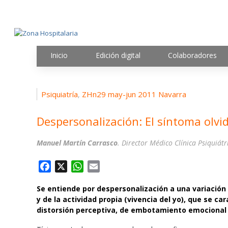
Inicio
Edición digital
Colaboradores
Psiquiatría
ZHn29 may-jun 2011 Navarra
,
Despersonalización: El síntoma olvi
Manuel Martín Carrasco
. Director Médico Clínica Psiquiá
F
X
W
E
a
h
m
Se entiende por despersonalización a una variación 
c
a
a
y de la actividad propia (vivencia del yo), que se ca
e
t
i
distorsión perceptiva, de embotamiento emocional
b
s
l
o
A