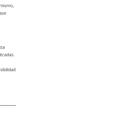
simismo,
fase
e
sta
décadas.
sibilidad