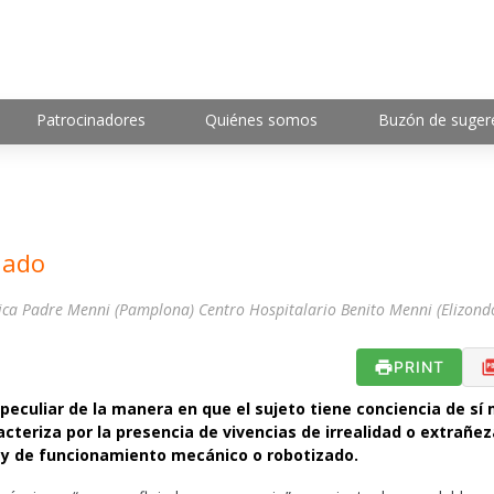
Patrocinadores
Quiénes somos
Buzón de suger
dado
trica Padre Menni (Pamplona) Centro Hospitalario Benito Menni (Elizond
PRINT
peculiar de la manera en que el sujeto tiene conciencia de sí
racteriza por la presencia de vivencias de irrealidad o extrañez
 y de funcionamiento mecánico o robotizado.