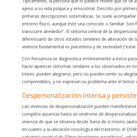
Típicamente, la persona que lo padece refiere que se ve 
o
p
ajeno a su vida psíquica y emocional. Descrito por primera 
k
p
primeras descripciones sistemáticas. Se suele acompañar d
entorno físico, aunque éste sea conocido o familiar. Son f
transcurre alrededor”. El síntoma central de la despersona
diferenciarlo de otros estados similares de alteración de l
vivencia fundamental es placentera y de serenidad (“esta
Con frecuencia se diagnostica erróneamente a estos paci
hacer aparecer síntomas similares a los observados en lo
tristes: pueden alegrarse, pero no pueden sentir su alegr
comprendidos, y no expresan su problema ante el temor d
Despersonalización intensa y persist
Las vivencias de despersonalización pueden manifestarse 
completa ausencia hasta un síndrome de despersonalización
vivencia de que se observa desde fuera de sí mismo (autos
en cuanto a la ubicación nosológica del trastorno; el DSMI
categoría residual de “Otros trastornos neuróticos”, aduc