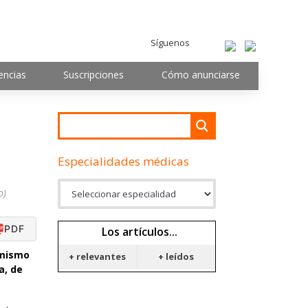
Síguenos
encias
Suscripciones
Cómo anunciarse
Especialidades médicas
o)
PDF
Los artículos...
 mismo
+ relevantes
+ leídos
a, de