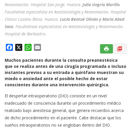
Reanimación. Hospital San Jorge. Huesca.
Julia Ungría Murillo
.
Facultativa especialista en Anestesiología y Reanimación. Hospital
Clínico Lozano Blesa. Huesca.
Lucía Bentué Oliván y María Abad
Sanz
. Facultativas especialistas en Anestesiología y Reanimación.
Hospital de Barbastro.
F
X
W
E
a
h
m
Muchos pacientes durante la consulta preanestésica
c
a
a
que se realiza antes de una cirugía programada o incluso
e
t
i
instantes previos a su entrada a quirófano muestran su
b
s
l
miedo o ansiedad ante el posible hecho de estar
o
A
conscientes durante una intervención quirúrgica.
o
p
El despertar intraoperatorio (DIO) consiste en un nivel
k
p
inadecuado de consciencia durante un procedimiento médico
realizado bajo anestesia general, que genera recuerdos acerca
de dicho procedimiento en el paciente. Cabe destacar que los
sueños intraoperatorios no se engloban dentro del DIO.