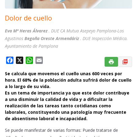
Dolor de cuello
Eva Mª Heras Álvarez
. DUE CA Mutua Asepeyo Pamplona-Los
Agustinos
Begoña Oreste Armendáriz
. DUE Inspección Médica.
Ayuntamiento de Pamplona
F
X
W
E
a
h
m
Se calcula que movemos el cuello unas 600 veces por
c
a
a
hora. El 68% de la población adulta sufrirá dolor de cuello
e
t
i
a lo largo de su vida.
b
s
l
Es un tema de importancia ya que este dolor contribuye
o
A
a una disminuir la calidad de vida y a dificultar la
o
p
realización de las tareas tanto cotidianas como
k
p
laborales, constituyendo una patología muy frecuente
de absentismo laboral e incapacidad.
Se puede manifestar de varias formas: Puede tratarse de