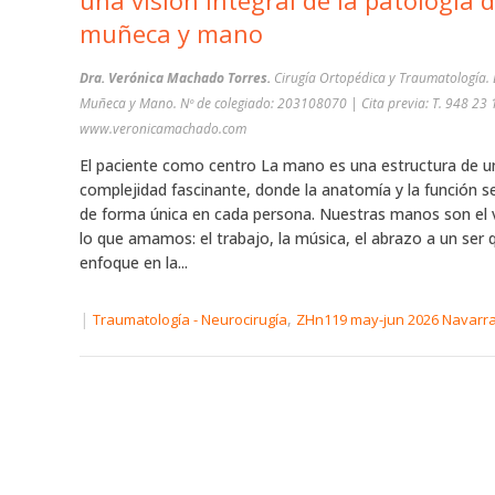
una visión integral de la patología 
muñeca y mano
Dra. Verónica Machado Torres.
Cirugía Ortopédica y Traumatología. E
Muñeca y Mano. Nº de colegiado: 203108070 | Cita previa: T. 948 23 18 00 |
www.veronicamachado.com
El paciente como centro La mano es una estructura de u
complejidad fascinante, donde la anatomía y la función s
de forma única en cada persona. Nuestras manos son el 
lo que amamos: el trabajo, la música, el abrazo a un ser 
enfoque en la...
|
,
Traumatología - Neurocirugía
ZHn119 may-jun 2026 Navarr