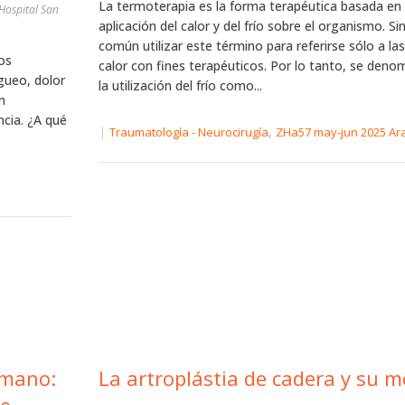
La termoterapia es la forma terapéutica basada en 
Hospital San
aplicación del calor y del frío sobre el organismo. S
común utilizar este término para referirse sólo a la
os
calor con fines terapéuticos. Por lo tanto, se denom
gueo, dolor
la utilización del frío como...
n
cia. ¿A qué
|
,
Traumatología - Neurocirugía
ZHa57 may-jun 2025 Ar
umano:
La artroplástia de cadera y su m