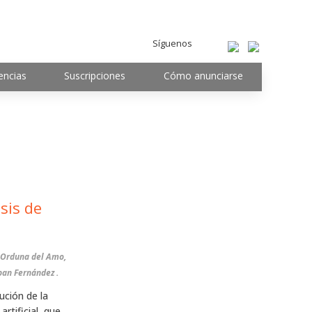
Síguenos
encias
Suscripciones
Cómo anunciarse
sis de
a Orduna del Amo,
ban Fernández .
tución de la
artificial, que