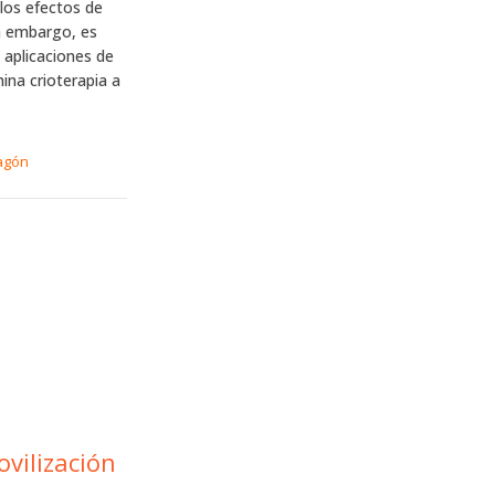
los efectos de
in embargo, es
s aplicaciones de
ina crioterapia a
agón
ovilización