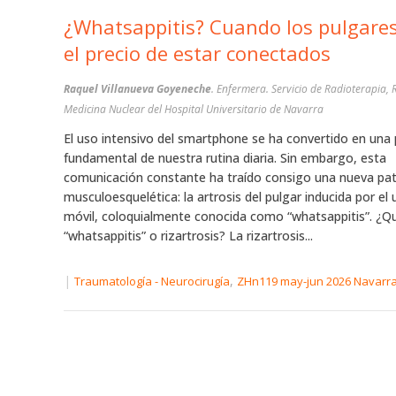
¿Whatsappitis? Cuando los pulgare
el precio de estar conectados
Raquel Villanueva Goyeneche
. Enfermera. Servicio de Radioterapia, R
Medicina Nuclear del Hospital Universitario de Navarra
El uso intensivo del smartphone se ha convertido en una 
fundamental de nuestra rutina diaria. Sin embargo, esta
comunicación constante ha traído consigo una nueva pa
musculoesquelética: la artrosis del pulgar inducida por el 
móvil, coloquialmente conocida como “whatsappitis”. ¿Qu
“whatsappitis” o rizartrosis? La rizartrosis...
|
,
Traumatología - Neurocirugía
ZHn119 may-jun 2026 Navarr