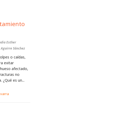
atamiento
udia Esther
e Aguirre Sánchez
olpes o caídas,
a evitar
 hueso afectado,
fracturas no
. ¿Qué es un...
avarra