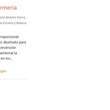
ermería
ssa Zamora Sierra,
a Escario y Rebeca
proporcionar
to diseñado para
ntervención
damental la
n los...
agón