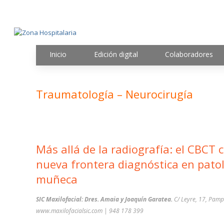
Inicio
Edición digital
Colaboradores
Traumatología – Neurocirugía
Más allá de la radiografía: el CBCT
nueva frontera diagnóstica en pato
muñeca
SIC Maxilofacial: Dres. Amaia y Joaquín Garatea.
C/ Leyre, 17, Pamp
www.maxilofacialsic.com | 948 178 399