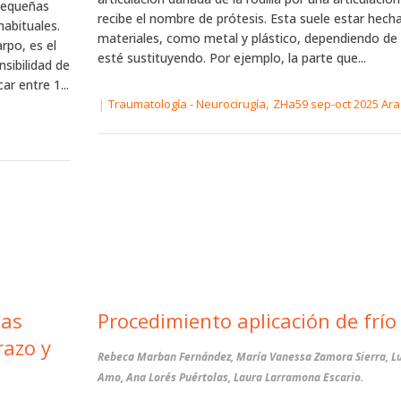
pequeñas
recibe el nombre de prótesis. Esta suele estar hech
abituales.
materiales, como metal y plástico, dependiendo de 
rpo, es el
esté sustituyendo. Por ejemplo, la parte que...
nsibilidad de
r entre 1...
|
,
Traumatología - Neurocirugía
ZHa59 sep-oct 2025 Ar
Procedimiento aplicación de frío 
razo y
Rebeca Marban Fernández, María Vanessa Zamora Sierra, Lu
Amo, Ana Lorés Puértolas, Laura Larramona Escario.