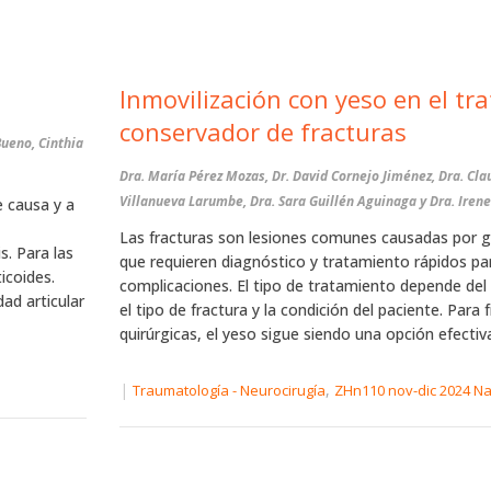
Inmovilización con yeso en el tr
conservador de fracturas
Bueno, Cinthia
Dra. María Pérez Mozas, Dr. David Cornejo Jiménez, Dra. Cla
Villanueva Larumbe, Dra. Sara Guillén Aguinaga y Dra. Iren
e causa y a
Las fracturas son lesiones comunes causadas por g
s. Para las
que requieren diagnóstico y tratamiento rápidos par
icoides.
complicaciones. El tipo de tratamiento depende del
dad articular
el tipo de fractura y la condición del paciente. Para 
quirúrgicas, el yeso sigue siendo una opción efectiva
|
,
Traumatología - Neurocirugía
ZHn110 nov-dic 2024 N