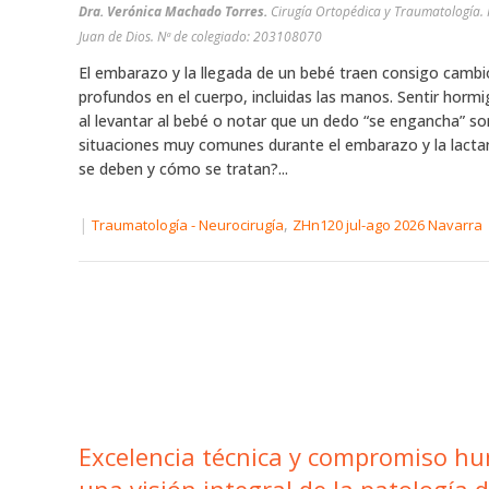
Dra. Verónica Machado Torres.
Cirugía Ortopédica y Traumatología. 
Juan de Dios. Nª de colegiado: 203108070
El embarazo y la llegada de un bebé traen consigo cambi
profundos en el cuerpo, incluidas las manos. Sentir hormi
al levantar al bebé o notar que un dedo “se engancha” so
situaciones muy comunes durante el embarazo y la lactan
se deben y cómo se tratan?...
|
,
Traumatología - Neurocirugía
ZHn120 jul-ago 2026 Navarra
Excelencia técnica y compromiso h