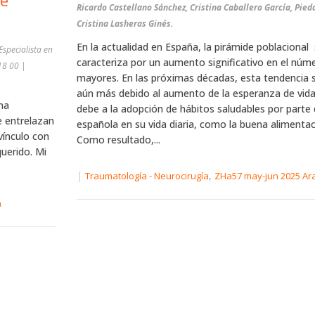
de
Ricardo Castellano Sánchez, Cristina Caballero García, Pied
Cristina Lasheras Ginés.
En la actualidad en España, la pirámide poblacional
specialista en
caracteriza por un aumento significativo en el núm
mayores. En las próximas décadas, esta tendencia 
aún más debido al aumento de la esperanza de vida
na
debe a la adopción de hábitos saludables por parte 
e entrelazan
española en su vida diaria, como la buena alimentació
vínculo con
Como resultado,...
querido. Mi
|
,
Traumatología - Neurocirugía
ZHa57 may-jun 2025 Ar
a