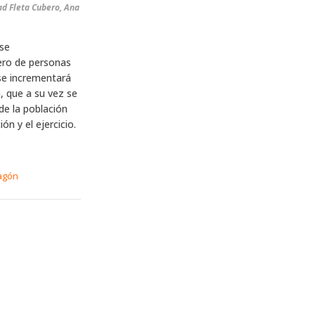
ad Fleta Cubero, Ana
 se
ero de personas
se incrementará
, que a su vez se
de la población
n y el ejercicio.
agón