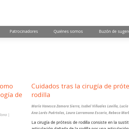
Patrocinadores
Quiénes somos
Buzón de suger
 como
Cuidados tras la cirugía de próte
logía de
rodilla
María Vanesca Zamora Sierra, Isabel Viñuales Laviña, Lucí
Ana Lorés Puértolas, Laura Larramona Escario, Rebeca Mar
lona |
La cirugía de prótesis de rodilla consiste en la susti
articulación dañada de la rodilla por una articulación 