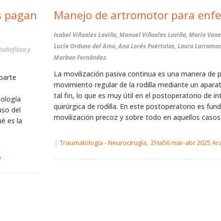
s pagan
Manejo de artromotor para enf
Isabel Viñuales Laviña, Manuel Viñuales Laviña, María Vane
Lucía Orduna del Amo, Ana Lorés Puértolas, Laura Larramon
adiofísica y
Marban Fernández.
La movilización pasiva continua es una manera de 
parte
movimiento regular de la rodilla mediante un apara
tal fin, lo que es muy útil en el postoperatorio de i
tología
quirúrgica de rodilla. En este postoperatorio es fun
uso del
movilización precoz y sobre todo en aquellos casos e
é es la
|
,
Traumatología - Neurocirugía
ZHa56 mar-abr 2025 Ar
a