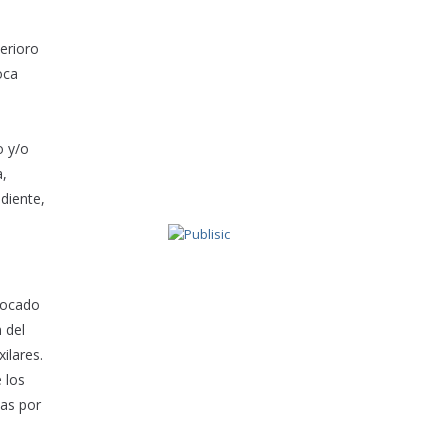
erioro
oca
o y/o
a,
 diente,
tocado
 del
ilares.
 los
das por