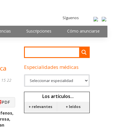
Síguenos
encias
Suscripciones
Cómo anunciarse
Especialidades médicas
oca
8 15 22
Los artículos...
PDF
+ relevantes
+ leídos
úfenos,
rrosa,
tan