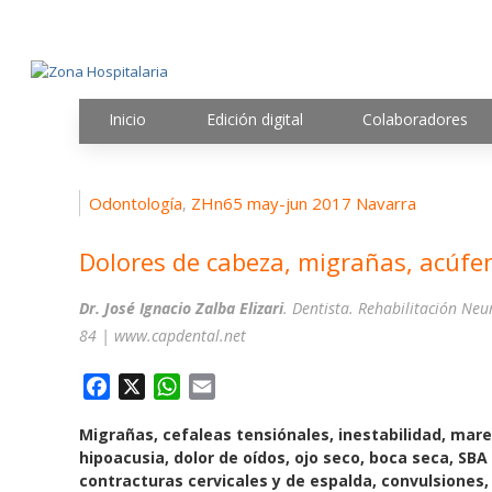
Inicio
Edición digital
Colaboradores
Odontología
ZHn65 may-jun 2017 Navarra
,
Dolores de cabeza, migrañas, acúfe
Dr. José Ignacio Zalba Elizari
. Dentista. Rehabilitación Ne
84 | www.capdental.net
F
X
W
E
a
h
m
Migrañas, cefaleas tensiónales, inestabilidad, mare
c
a
a
hipoacusia, dolor de oídos, ojo seco, boca seca, SBA
e
t
i
contracturas cervicales y de espalda, convulsiones, 