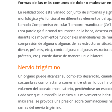
b
s
l
formas de las más comunes de dolor o malestar en
o
A
o
p
En realidad todo este variado conjunto de síntomas y sig
k
p
morfológico y/o funcional en diferentes elementos del ap
llamada Compromiso Articular Temporo-mandibular (CAT)
Esta patología funcional traumática de la boca, descrita 
durante los movimientos funcionales mandibulares de mas
compresión de alguna o algunas de las estructuras situada
diente, prótesis, etc.), contra alguna o algunas estructuras
prótesis, etc.). Puede darse de manera uni o bilateral.
Nervio trigémino
Un órgano puede alcanzar su completo desarrollo, cuando
costumbres como lactar o comer entre otras, lo que ha c
volumen del aparato masticatorio, perdiéndose un espacio
Cada vez que la mandíbula realiza sus movimientos habitu
maxilares, se provoca una presión sobre terminaciones ne
ramas del nervio trigémino.