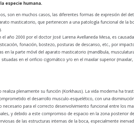
 la especie humana.
nos, son en muchos casos, las diferentes formas de expresión del det
arato masticatorio, que pertenecen a una patología funcional de la b
.
en el año 2000 por el doctor José Larena Avellaneda Mesa, es causada
ticación, fonación, bostezo, posturas de descanso, etc., por impact
s en la parte móvil del aparato masticatorio (mandíbula, musculatur
 situadas en el orificio cigomático y/o en el maxilar superior (maxilar,
 realiza plenamente su función (Korkhaus). La vida moderna ha tras
omprometido el desarrollo musculo-esquelético, con una disminución
 necesario para el correcto desenvolvimiento funcional entre los max
ales, y debido a este compromiso de espacio en la zona posterior de
rviosas de las estructuras internas de la boca, especialmente inerva