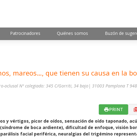
Patrocinadores
Quiénes somos
Buzón de suger
nos, mareos…, que tienen su causa en la b
uro-oclusal Nº colegiado: 345 C/Gorriti, 34 bajo| 31003 Pamplona T 94
PRINT
os y vértigos, picor de oídos, sensación de oído taponado, ac
 (síndrome de boca ardiente), dificultad de enfoque, visión bo
parálisis facial periférica, neuralgias del trigémino represen