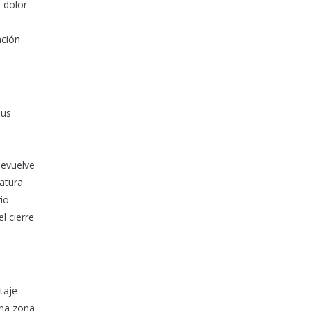
 dolor
ación
sus
devuelve
latura
rio
l cierre
taje
una zona