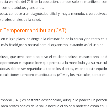
ecia en más del 70% de la población, aunque solo se manifiesta con
s como a adultos y ancianos.
la boca, conduce a un diagnóstico difícil y muy a menudo, crea equivoc
 profesionales de la salud.
ar Temporomandibular (CAT)
n el lrgo plazo, se dirige a la eliminación de la causa y no tanto en 
más fisiológica y natural para el organismo, evitando así el uso de
lusal, que tiene como objetivo el equilibrio oclusal masticatorio. Se 
roporcionan el espacio libre que permita a la mandíbula y a su muscu
torias deben ser repartidas a todos los dientes, estando este equilib
articulaciones temporo-mandibulares (ATM) y los músculos, tanto en e
emporal (CAT) es bastante desconocido, aunque lo padece un porcen
o para profesionales de la salud porque el dolor o molestia están en 