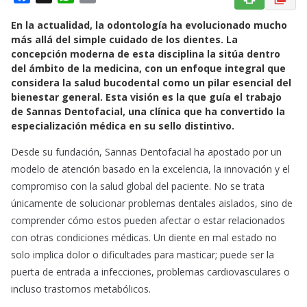
a
h
m
En la actualidad, la odontología ha evolucionado mucho
c
a
a
más allá del simple cuidado de los dientes. La
e
t
i
concepción moderna de esta disciplina la sitúa dentro
b
s
l
del ámbito de la medicina, con un enfoque integral que
o
A
considera la salud bucodental como un pilar esencial del
o
p
bienestar general. Esta visión es la que guía el trabajo
k
p
de Sannas Dentofacial, una clínica que ha convertido la
especialización médica en su sello distintivo.
Desde su fundación, Sannas Dentofacial ha apostado por un
modelo de atención basado en la excelencia, la innovación y el
compromiso con la salud global del paciente. No se trata
únicamente de solucionar problemas dentales aislados, sino de
comprender cómo estos pueden afectar o estar relacionados
con otras condiciones médicas. Un diente en mal estado no
solo implica dolor o dificultades para masticar; puede ser la
puerta de entrada a infecciones, problemas cardiovasculares o
incluso trastornos metabólicos.