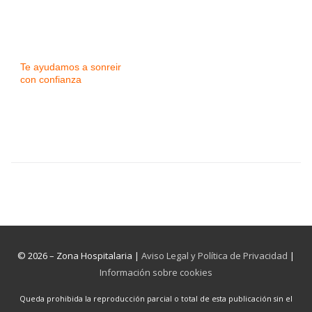
Te ayudamos a sonreir
con confianza
© 2026 – Zona Hospitalaria |
Aviso Legal y Política de Privacidad
|
Información sobre cookies
Queda prohibida la reproducción parcial o total de esta publicación sin el