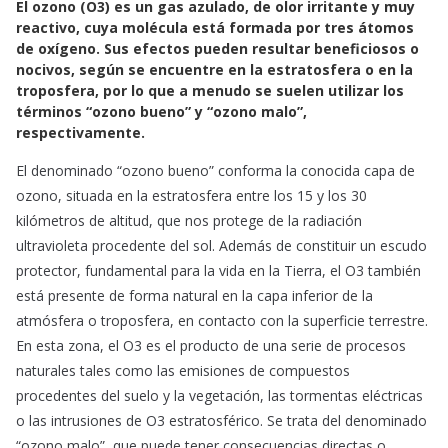
El ozono (O3) es un gas azulado, de olor irritante y muy
c
a
a
reactivo, cuya molécula está formada por tres átomos
e
t
i
de oxígeno. Sus efectos pueden resultar beneficiosos o
b
s
l
nocivos, según se encuentre en la estratosfera o en la
o
A
troposfera, por lo que a menudo se suelen utilizar los
o
p
términos “ozono bueno” y “ozono malo”,
k
p
respectivamente.
El denominado “ozono bueno” conforma la conocida capa de
ozono, situada en la estratosfera entre los 15 y los 30
kilómetros de altitud, que nos protege de la radiación
ultravioleta procedente del sol. Además de constituir un escudo
protector, fundamental para la vida en la Tierra, el O3 también
está presente de forma natural en la capa inferior de la
atmósfera o troposfera, en contacto con la superficie terrestre.
En esta zona, el O3 es el producto de una serie de procesos
naturales tales como las emisiones de compuestos
procedentes del suelo y la vegetación, las tormentas eléctricas
o las intrusiones de O3 estratosférico. Se trata del denominado
“ozono malo”, que puede tener consecuencias directas o