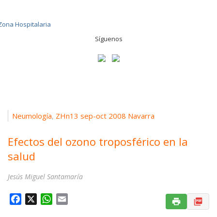
Síguenos
Neumología
ZHn13 sep-oct 2008 Navarra
,
Efectos del ozono troposférico en la
salud
Jesús Miguel Santamaría
F
X
W
E
a
h
m