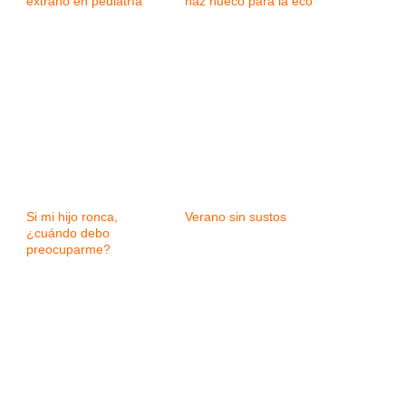
extraño en pediatría
haz hueco para la eco
Si mi hijo ronca,
Verano sin sustos
¿cuándo debo
preocuparme?