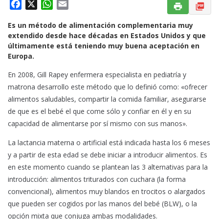
F
X
W
E
a
h
m
Es un método de alimentación complementaria muy
c
a
a
extendido desde hace décadas en Estados Unidos y que
e
t
i
últimamente está teniendo muy buena aceptación en
b
s
l
Europa.
o
A
o
p
En 2008, Gill Rapey enfermera especialista en pediatría y
k
p
matrona desarrollo este método que lo definió como: «ofrecer
alimentos saludables, compartir la comida familiar, asegurarse
de que es el bebé el que come sólo y confiar en él y en su
capacidad de alimentarse por sí mismo con sus manos».
La lactancia materna o artificial está indicada hasta los 6 meses
y a partir de esta edad se debe iniciar a introducir alimentos. Es
en este momento cuando se plantean las 3 alternativas para la
introducción: alimentos triturados con cuchara (la forma
convencional), alimentos muy blandos en trocitos o alargados
que pueden ser cogidos por las manos del bebé (BLW), o la
opción mixta que conjuga ambas modalidades.