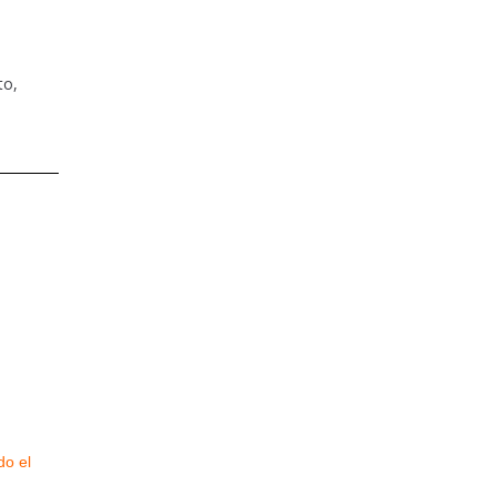
to,
do el