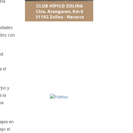
ina
tidades
ados con
d.
a el
rpo y
a la
ia
rapia en
ajo el