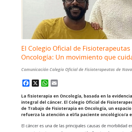
El Colegio Oficial de Fisioterapeutas
Oncología: Un movimiento que cuid
Comunicación Colegio Oficial de Fisioterapeutas de Nav
F
X
W
E
a
h
m
La fisioterapia en Oncología, basada en la evidenci
c
a
a
integral del cáncer. El Colegio Oficial de Fisiotera
e
t
i
de Trabajo de Fisioterapia en Oncología, un espac
b
s
l
refuerza la atención a el/la paciente oncológico/a 
o
A
o
p
El cáncer es una de las principales causas de morbilidad