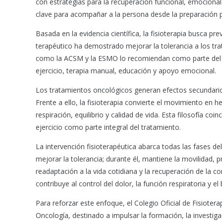
k
p
con estrategias para la recuperación funcional, emocional 
clave para acompañar a la persona desde la preparación pr
Basada en la evidencia científica, la fisioterapia busca prev
terapéutico ha demostrado mejorar la tolerancia a los trat
como la ACSM y la ESMO lo recomiendan como parte del e
ejercicio, terapia manual, educación y apoyo emocional.
Los tratamientos oncológicos generan efectos secundarios 
Frente a ello, la fisioterapia convierte el movimiento en 
respiración, equilibrio y calidad de vida. Esta filosofía co
ejercicio como parte integral del tratamiento.
La intervención fisioterapéutica abarca todas las fases de
mejorar la tolerancia; durante él, mantiene la movilidad, 
readaptación a la vida cotidiana y la recuperación de la co
contribuye al control del dolor, la función respiratoria y el 
Para reforzar este enfoque, el Colegio Oficial de Fisiote
Oncología, destinado a impulsar la formación, la investig