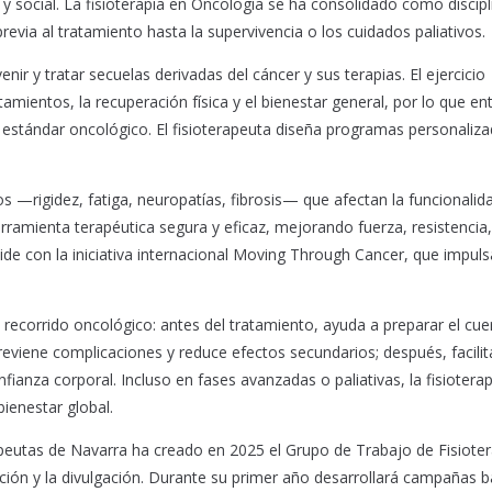
y social. La fisioterapia en Oncología se ha consolidado como discipl
evia al tratamiento hasta la supervivencia o los cuidados paliativos.
enir y tratar secuelas derivadas del cáncer y sus terapias. El ejercicio
amientos, la recuperación física y el bienestar general, por lo que en
stándar oncológico. El fisioterapeuta diseña programas personaliz
—rigidez, fatiga, neuropatías, fibrosis— que afectan la funcionalida
herramienta terapéutica segura y eficaz, mejorando fuerza, resistencia,
incide con la iniciativa internacional Moving Through Cancer, que impuls
l recorrido oncológico: antes del tratamiento, ayuda a preparar el cue
previene complicaciones y reduce efectos secundarios; después, facilit
nfianza corporal. Incluso en fases avanzadas o paliativas, la fisioterap
bienestar global.
rapeutas de Navarra ha creado en 2025 el Grupo de Trabajo de Fisiote
ación y la divulgación. Durante su primer año desarrollará campañas b