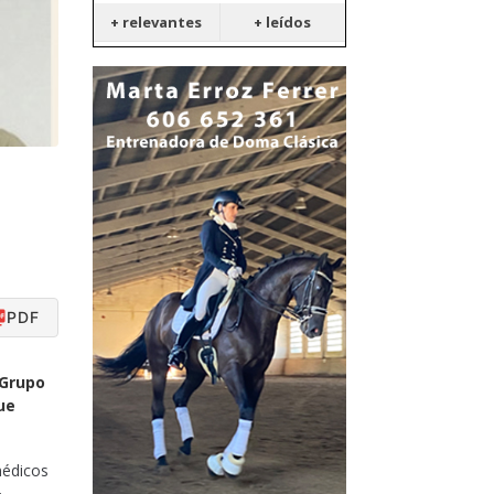
+ relevantes
+ leídos
PDF
 Grupo
ue
médicos