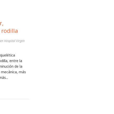
r,
rodilla
en Hospital Virgen
quelética
dilla, entre la
minución de la
ga mecánica, más
ás...