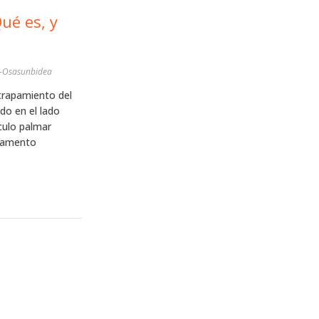
ué es, y
d-Osasunbidea
trapamiento del
do en el lado
culo palmar
igamento