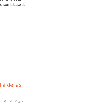
co son la base del
lá de las
 en Hospital Virgen