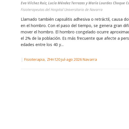
Eva Vilchez Ruiz, Lucía Méndez Terrazas y María Lourdes Choque C
Fisioterapeutas del Hospital Universitario de Navarra
Llamado también capsulitis adhesiva o retráctil, causa dol
en el hombro. Con el paso del tiempo, se genera gran dif
mover el hombro. El hombro congelado ocurre aproxim
el 2% de la población. Es más frecuente que afecte a per
edades entre los 40 y...
|
,
Fisioterapia
ZHn120 jul-ago 2026 Navarra