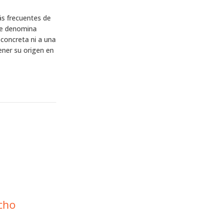
ás frecuentes de
 Se denomina
 concreta ni a una
ener su origen en
cho