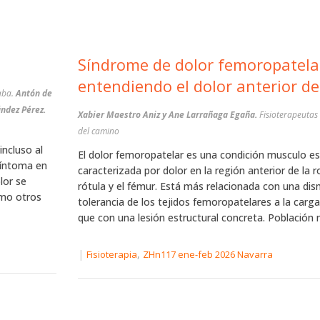
Síndrome de dolor femoropatela
entendiendo el dolor anterior de 
saba.
Antón de
ández Pérez.
Xabier Maestro Aniz y Ane Larrañaga Egaña.
Fisioterapeutas 
del camino
incluso al
El dolor femoropatelar es una condición musculo es
 síntoma en
caracterizada por dolor en la región anterior de la ro
lor se
rótula y el fémur. Está más relacionada con una dis
omo otros
tolerancia de los tejidos femoropatelares a la car
que con una lesión estructural concreta. Población m
|
,
Fisioterapia
ZHn117 ene-feb 2026 Navarra