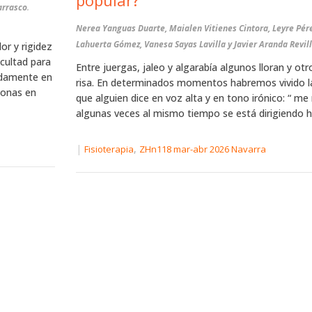
popular?
arrasco
.
Nerea Yanguas Duarte, Maialen Vitienes Cintora, Leyre Pére
Lahuerta Gómez, Vanesa Sayas Lavilla y Javier Aranda Revil
or y rigidez
icultad para
Entre juergas, jaleo y algarabía algunos lloran y ot
adamente en
risa. En determinados momentos habremos vivido la
sonas en
que alguien dice en voz alta y en tono irónico: “ me 
algunas veces al mismo tiempo se está dirigiendo hac
|
,
Fisioterapia
ZHn118 mar-abr 2026 Navarra