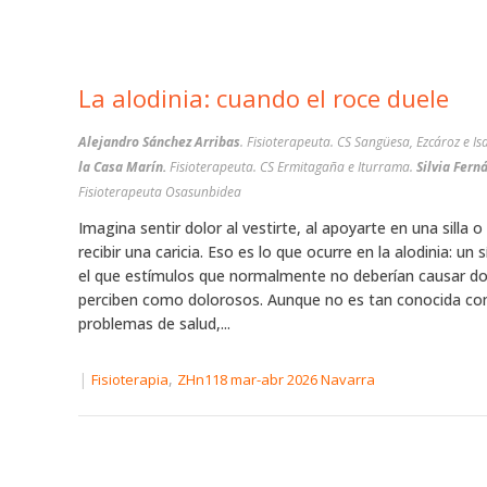
La alodinia: cuando el roce duele
Alejandro Sánchez Arribas
. Fisioterapeuta. CS Sangüesa, Ezcároz e I
la Casa Marín.
Fisioterapeuta. CS Ermitagaña e Iturrama.
Silvia Fern
Fisioterapeuta Osasunbidea
Imagina sentir dolor al vestirte, al apoyarte en una silla o 
recibir una caricia. Eso es lo que ocurre en la alodinia: un
el que estímulos que normalmente no deberían causar do
perciben como dolorosos. Aunque no es tan conocida c
problemas de salud,...
|
,
Fisioterapia
ZHn118 mar-abr 2026 Navarra