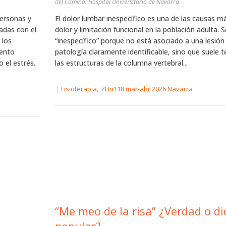
del Camino. Hospital Universitario de Navarra
personas y
El dolor lumbar inespecífico es una de las causas m
adas con el
dolor y limitación funcional en la población adulta.
 los
“inespecífico” porque no está asociado a una lesión
iento
patología claramente identificable, sino que suele t
 el estrés.
las estructuras de la columna vertebral...
|
,
Fisioterapia
ZHn118 mar-abr 2026 Navarra
“Me meo de la risa” ¿Verdad o di