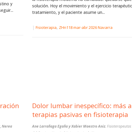
stino y
solución. Hoy el movimiento y el ejercicio terapéuti
eguir...
tratamiento, y el paciente asume un...
|
,
Fisioterapia
ZHn118 mar-abr 2026 Navarra
Dolor lumbar inespecífico: más al
terapias pasivas en fisioterapia
, Nerea
Ane Larrañaga Egaña y Xabier Maestro Aniz.
Fisioterapeutas