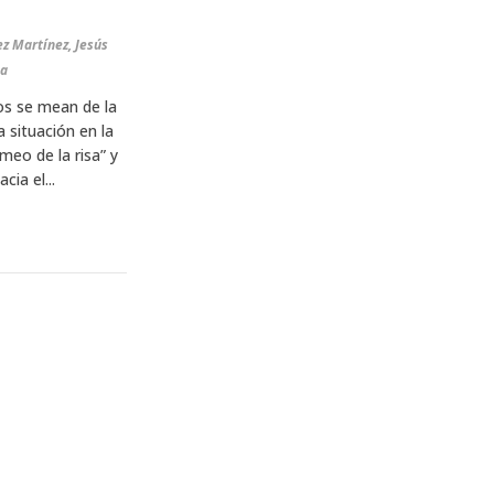
z Martínez, Jesús
la
ros se mean de la
 situación en la
meo de la risa” y
ia el...