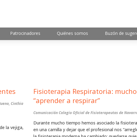
Patrocinadores
Quiénes somos
Buzón de suger
ientes
Fisioterapia Respiratoria: much
“aprender a respirar”
Bueno, Cinthia
Comunicación Colegio Oficial de Fisioterapeutas de Navarr
Durante mucho tiempo hemos asociado la fisioter
de la vejiga,
en una camilla y dejar que el profesional nos “arreg
la fisioterapia moderna ha cambiado: quedarse quie