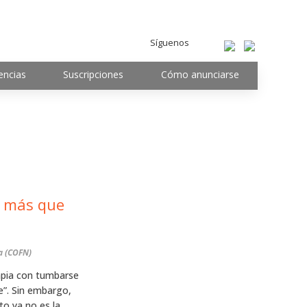
Síguenos
encias
Suscripciones
Cómo anunciarse
o más que
a (COFN)
apia con tumbarse
le”. Sin embargo,
to ya no es la