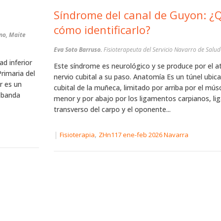
Síndrome del canal de Guyon: ¿Q
cómo identificarlo?
no, Maite
Eva Soto Barruso.
Fisioterapeuta del Servicio Navarro de Salu
ad inferior
Este síndrome es neurológico y se produce por el a
Primaria del
nervio cubital a su paso. Anatomía Es un túnel ubica
r es un
cubital de la muñeca, limitado por arriba por el mús
a banda
menor y por abajo por los ligamentos carpianos, l
transverso del carpo y el oponente...
|
,
Fisioterapia
ZHn117 ene-feb 2026 Navarra