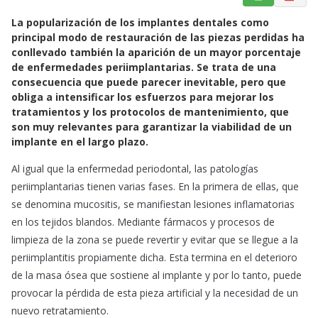
a
h
m
La popularización de los implantes dentales como
c
a
a
principal modo de restauración de las piezas perdidas ha
e
t
i
conllevado también la aparición de un mayor porcentaje
b
s
l
de enfermedades periimplantarias. Se trata de una
o
A
consecuencia que puede parecer inevitable, pero que
o
p
obliga a intensificar los esfuerzos para mejorar los
k
p
tratamientos y los protocolos de mantenimiento, que
son muy relevantes para garantizar la viabilidad de un
implante en el largo plazo.
Al igual que la enfermedad periodontal, las patologías
periimplantarias tienen varias fases. En la primera de ellas, que
se denomina mucositis, se manifiestan lesiones inflamatorias
en los tejidos blandos. Mediante fármacos y procesos de
limpieza de la zona se puede revertir y evitar que se llegue a la
periimplantitis propiamente dicha. Esta termina en el deterioro
de la masa ósea que sostiene al implante y por lo tanto, puede
provocar la pérdida de esta pieza artificial y la necesidad de un
nuevo retratamiento.