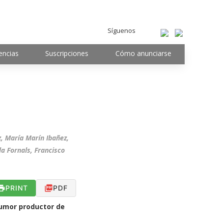
Síguenos
encias
Suscripciones
Cómo anunciarse
, María Marín Ibañez,
a Fornals, Francisco
PRINT
PDF
 tumor productor de