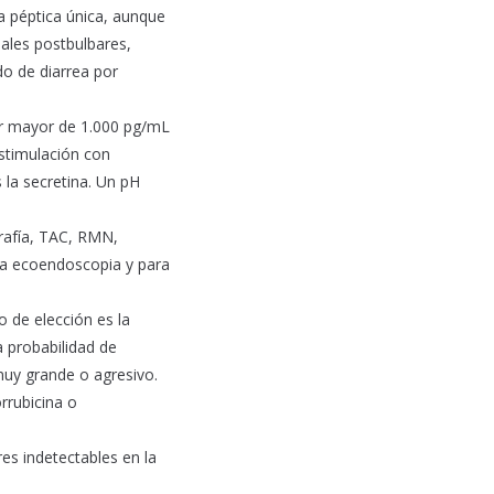
a péptica única, aunque
nales postbulbares,
do de diarrea por
lor mayor de 1.000 pg/mL
estimulación con
la secretina. Un pH
grafía, TAC, RMN,
 la ecoendoscopia y para
o de elección es la
 probabilidad de
 muy grande o agresivo.
rrubicina o
res indetectables en la