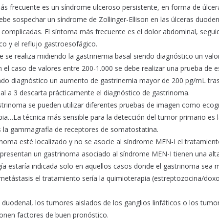
más frecuente es un síndrome ulceroso persistente, en forma de úlcer
debe sospechar un síndrome de Zollinger-Ellison en las úlceras duode
 y complicadas. El síntoma más frecuente es el dolor abdominal, segui
co y el reflujo gastroesofágico.
me se realiza midiendo la gastrinemia basal siendo diagnóstico un va
n el caso de valores entre 200-1.000 se debe realizar una prueba de 
endo diagnóstico un aumento de gastrinemia mayor de 200 pg/mL tras 
al a 3 descarta prácticamente el diagnóstico de gastrinoma.
gastrinoma se pueden utilizar diferentes pruebas de imagen como eco
pia…La técnica más sensible para la detección del tumor primario es
s la gammagrafía de receptores de somatostatina.
inoma esté localizado y no se asocie al síndrome MEN-I el tratamient
e presentan un gastrinoma asociado al síndrome MEN-I tienen una alta
rugía estaría indicada solo en aquellos casos donde el gastrinoma sea
metástasis el tratamiento sería la quimioterapia (estreptozocina/doxo
d duodenal, los tumores aislados de los ganglios linfáticos o los tumo
ponen factores de buen pronóstico.