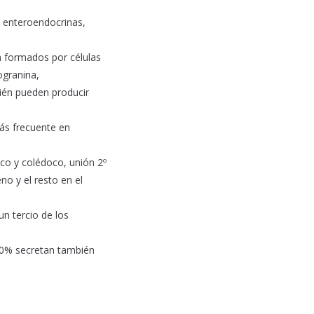
s enteroendocrinas,
 formados por células
ogranina,
bién pueden producir
más frecuente en
ico y colédoco, unión 2º
o y el resto en el
n tercio de los
 30% secretan también