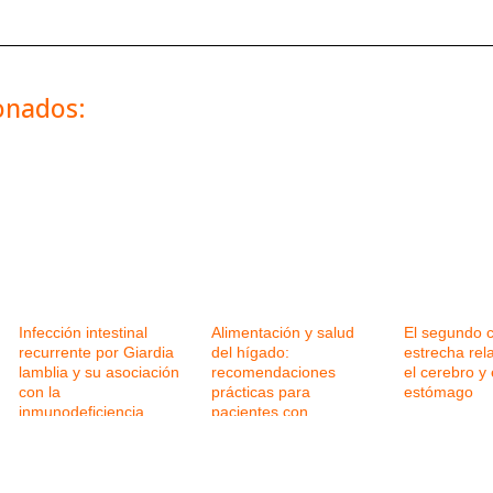
ionados:
Infección intestinal
Alimentación y salud
El segundo c
recurrente por Giardia
del hígado:
estrecha rel
lamblia y su asociación
recomendaciones
el cerebro y 
con la
prácticas para
estómago
inmunodeficiencia
pacientes con
variable común
enfermedad hepática