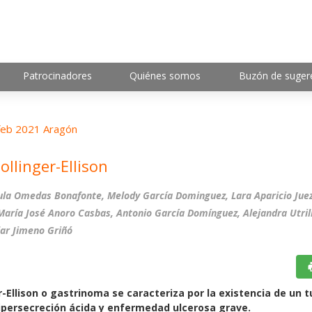
Patrocinadores
Quiénes somos
Buzón de suger
eb 2021 Aragón
ollinger-Ellison
la Omedas Bonafonte, Melody García Dominguez, Lara Aparicio Juez
María José Anoro Casbas, Antonio García Domínguez, Alejandra Utrill
lar Jimeno Griñó
r-Ellison o gastrinoma se caracteriza por la existencia de un
ipersecreción ácida y enfermedad ulcerosa grave.