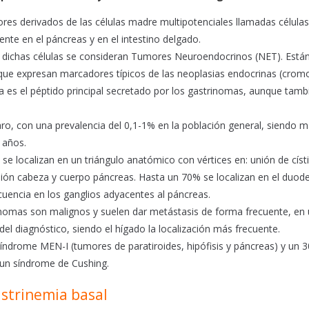
es derivados de las células madre multipotenciales llamadas célula
nte en el páncreas y en el intestino delgado.
 dichas células se consideran Tumores Neuroendocrinos (NET). Están
ue expresan marcadores típicos de las neoplasias endocrinas (crom
na es el péptido principal secretado por los gastrinomas, aunque tam
aro, con una prevalencia del 0,1-1% en la población general, siendo 
 años.
se localizan en un triángulo anatómico con vértices en: unión de císt
nión cabeza y cuerpo páncreas. Hasta un 70% se localizan en el duoden
uencia en los ganglios adyacentes al páncreas.
nomas son malignos y suelen dar metástasis de forma frecuente, en u
l diagnóstico, siendo el hígado la localización más frecuente.
índrome MEN-I (tumores de paratiroides, hipófisis y páncreas) y un
un síndrome de Cushing.
astrinemia basal