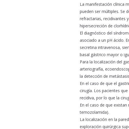
La manifestación clínica 
pueden ser múltiples. Se 
refractarias, recidivantes
hipersecreción de clorhídri
El diagnóstico del síndro
asociado a un pH ácido. E
secretina intravenosa, si
basal gástrico mayor o igu
Para la localización del 
arteriografía, ecoendosco
la detección de metástasi
En el caso de que el gastr
cirugía. Los pacientes qu
recidiva, por lo que la ci
En el caso de que existan 
temozolamida).
La localización en la pare
exploración quirúrgica su