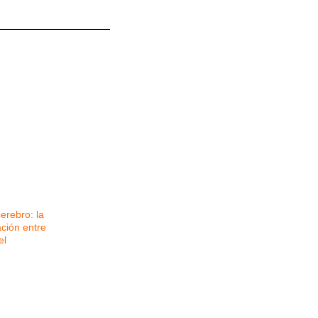
erebro: la
ación entre
el