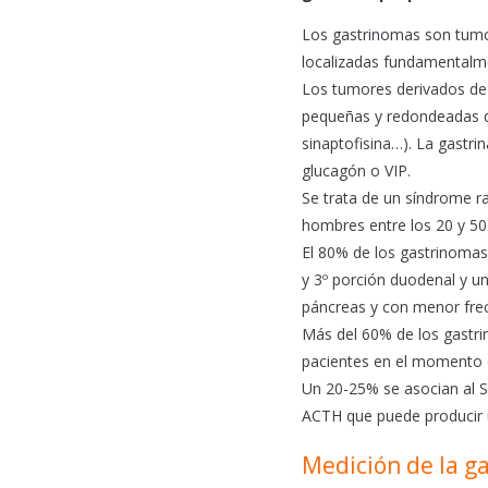
e
t
i
b
s
l
Los gastrinomas son tumor
o
A
localizadas fundamentalme
o
p
Los tumores derivados de
k
p
pequeñas y redondeadas q
sinaptofisina…). La gastri
glucagón o VIP.
Se trata de un síndrome r
hombres entre los 20 y 50
El 80% de los gastrinomas 
y 3º porción duodenal y u
páncreas y con menor frec
Más del 60% de los gastri
pacientes en el momento de
Un 20-25% se asocian al S
ACTH que puede producir 
Medición de la g