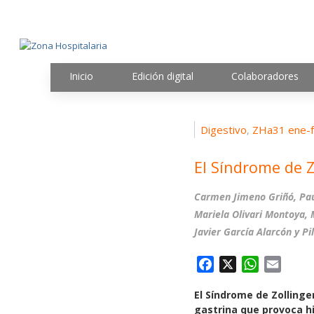
Inicio
Edición digital
Colaboradores
Digestivo
ZHa31 ene-f
,
El Síndrome de Z
Carmen Jimeno Griñó, Pau
Mariela Olivari Montoya, 
Javier García Alarcón y Pi
F
X
W
E
a
h
m
El Síndrome de Zollinge
c
a
a
gastrina que provoca h