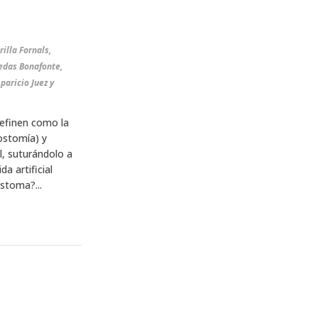
illa Fornals,
edas Bonafonte,
aricio Juez y
definen como la
eostomía) y
l, suturándolo a
a artificial
stoma?...