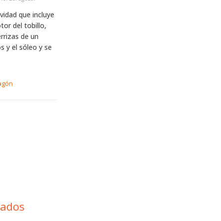
vidad que incluye
or del tobillo,
rrizas de un
s y el sóleo y se
agón
lados