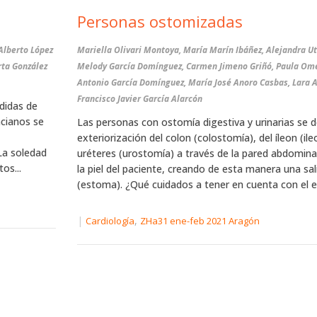
Personas ostomizadas
Alberto López
Mariella Olivari Montoya, María Marín Ibáñez, Alejandra Utr
ta González
Melody García Domínguez, Carmen Jimeno Griñó, Paula Om
Antonio García Domínguez, María José Anoro Casbas, Lara Ap
Francisco Javier García Alarcón
didas de
ncianos se
Las personas con ostomía digestiva y urinarias se 
exteriorización del colon (colostomía), del íleon (il
La soledad
uréteres (urostomía) a través de la pared abdomina
os...
la piel del paciente, creando de esta manera una salid
(estoma). ¿Qué cuidados a tener en cuenta con el e
|
,
Cardiología
ZHa31 ene-feb 2021 Aragón