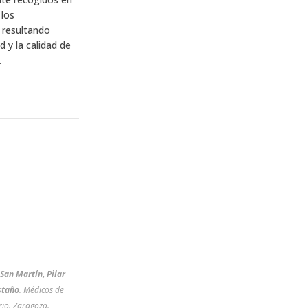
 los
s resultando
d y la calidad de
.
San Martín, Pilar
staño
. Médicos de
rio. Zaragoza.