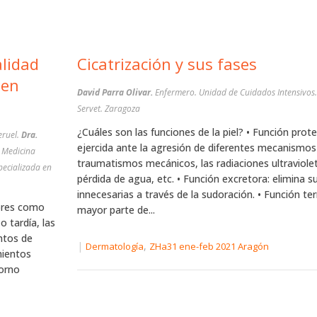
alidad
Cicatrización y sus fases
 en
David Parra Olivar.
Enfermero. Unidad de Cuidados Intensivos.
Servet. Zaragoza
¿Cuáles son las funciones de la piel? • Función prote
eruel.
Dra.
ejercida ante la agresión de diferentes mecanismo
s Medicina
traumatismos mecánicos, las radiaciones ultraviolet
pecializada en
pérdida de agua, etc. • Función excretora: elimina s
innecesarias a través de la sudoración. • Función te
tores como
mayor parte de...
o tardía, las
ntos de
|
,
Dermatología
ZHa31 ene-feb 2021 Aragón
mientos
torno