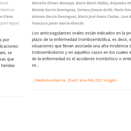
Norte.
Mariella Olivari Montoya, María Marín Ibáñez, Alejandra Utrilla Fornals,
 Medicina
Melody García Domínguez, Carmen Jimeno Griñó, Paula Om
ez Elena
.
Antonio García Domínguez, María José Anoro Casbas, Lara Ap
spital Miguel
Francisco Javier García Alarcón
Los anticoagulantes orales están indicados en la pr
plazo de la enfermedad tromboembólica, es decir, e
s por
situaciones que llevan asociada una alta incidencia 
licaciones
troboembolismo y en aquellos casos en los cuales e
ani, se
de la enfermedad es el accidente trombótico o emb
osas que
se...
 heridas
|
,
Medicina interna
ZHa31 ene-feb 2021 Aragón