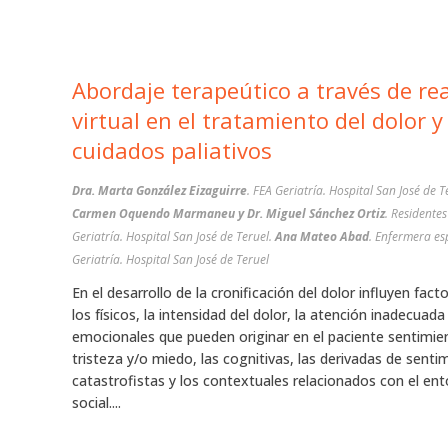
Abordaje terapeútico a través de re
virtual en el tratamiento del dolor y
cuidados paliativos
Dra. Marta González Eizaguirre
. FEA Geriatría. Hospital San José de T
Carmen Oquendo Marmaneu y Dr. Miguel Sánchez Ortiz
. Residente
Geriatría. Hospital San José de Teruel.
Ana Mateo Abad
. Enfermera es
Geriatría. Hospital San José de Teruel
En el desarrollo de la cronificación del dolor influyen fac
los físicos, la intensidad del dolor, la atención inadecuada 
emocionales que pueden originar en el paciente sentimie
tristeza y/o miedo, las cognitivas, las derivadas de senti
catastrofistas y los contextuales relacionados con el en
social....