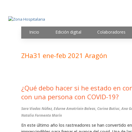
Inicio
Edición digital
Colaboradores
ZHa31 ene-feb 2021 Aragón
¿Qué debo hacer si he estado en co
con una persona con COVID-19?
Sara Viadas Núñez, Edurne Amatríain Boleas, Corina Butiuc, Ana 
Natalia Formento Marín
En este último año los rastreadores se han convertido en
imprescindibles para frenar el avance del covid. Una de l