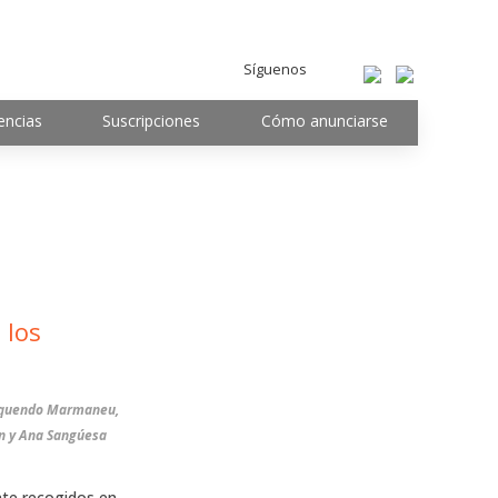
Síguenos
encias
Suscripciones
Cómo anunciarse
 los
 Oquendo Marmaneu,
ón y Ana Sangúesa
nte recogidos en