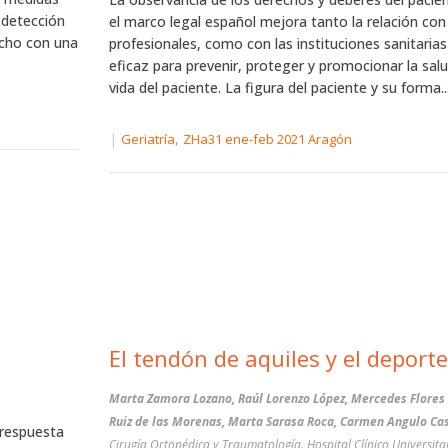
 detección
el marco legal español mejora tanto la relación con
echo con una
profesionales, como con las instituciones sanitaria
eficaz para prevenir, proteger y promocionar la salu
vida del paciente. La figura del paciente y su forma..
|
,
Geriatría
ZHa31 ene-feb 2021 Aragón
El tendón de aquiles y el deporte
Marta Zamora Lozano, Raúl Lorenzo López, Mercedes Flores 
Ruiz de las Morenas, Marta Sarasa Roca, Carmen Angulo Ca
 respuesta
Cirugía Ortopédica y Traumatología. Hospital Clínico Universita