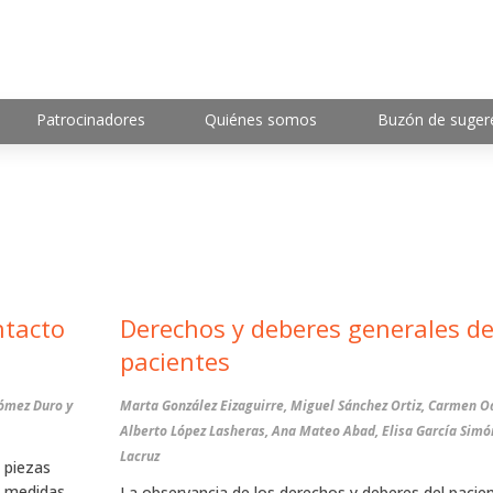
Patrocinadores
Quiénes somos
Buzón de suger
ntacto
Derechos y deberes generales de
pacientes
Gómez Duro y
Marta González Eizaguirre, Miguel Sánchez Ortiz, Carmen
Alberto López Lasheras, Ana Mateo Abad, Elisa García Sim
Lacruz
 piezas
as medidas
La observancia de los derechos y deberes del pacie