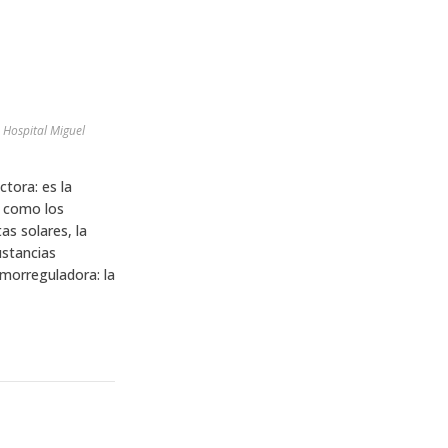
 Hospital Miguel
ctora: es la
s como los
as solares, la
ustancias
rmorreguladora: la