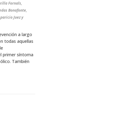
edas Bonafonte,
aricio Juez y
evención a largo
n todas aquellas
de
l primer síntoma
ólico. También