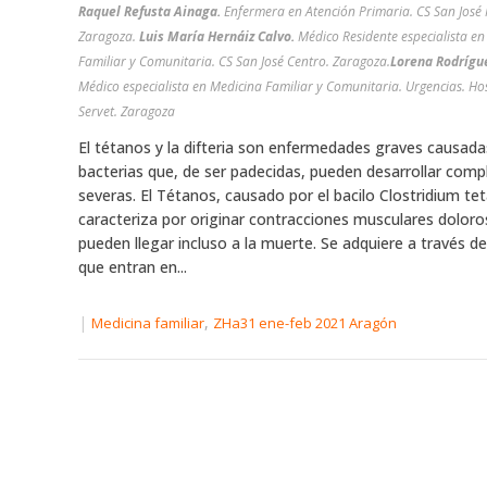
Raquel Refusta Ainaga.
Enfermera en Atención Primaria. CS San José 
Zaragoza.
Luis María Hernáiz Calvo.
Médico Residente especialista en
Familiar y Comunitaria. CS San José Centro. Zaragoza.
Lorena Rodrígu
Médico especialista en Medicina Familiar y Comunitaria. Urgencias. Ho
Servet. Zaragoza
El tétanos y la difteria son enfermedades graves causada
bacterias que, de ser padecidas, pueden desarrollar comp
severas. El Tétanos, causado por el bacilo Clostridium tet
caracteriza por originar contracciones musculares dolor
pueden llegar incluso a la muerte. Se adquiere a través de
que entran en...
|
,
Medicina familiar
ZHa31 ene-feb 2021 Aragón