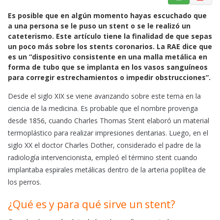
a
h
m
Es posible que en algún momento hayas escuchado que
c
a
a
a una persona se le puso un stent o se le realizó un
e
t
i
cateterismo. Este artículo tiene la finalidad de que sepas
b
s
l
un poco más sobre los stents coronarios. La RAE dice que
o
A
es un “dispositivo consistente en una malla metálica en
o
p
forma de tubo que se implanta en los vasos sanguíneos
k
p
para corregir estrechamientos o impedir obstrucciones”.
Desde el siglo XIX se viene avanzando sobre este tema en la
ciencia de la medicina. Es probable que el nombre provenga
desde 1856, cuando Charles Thomas Stent elaboró un material
termoplástico para realizar impresiones dentarias. Luego, en el
siglo XX el doctor Charles Dother, considerado el padre de la
radiología intervencionista, empleó el término stent cuando
implantaba espirales metálicas dentro de la arteria poplítea de
los perros.
¿Qué es y para qué sirve un stent?