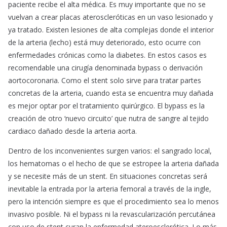
paciente recibe el alta médica. Es muy importante que no se
vuelvan a crear placas ateroscleróticas en un vaso lesionado y
ya tratado. Existen lesiones de alta complejas donde el interior
de la arteria (lecho) está muy deteriorado, esto ocurre con
enfermedades crónicas como la diabetes. En estos casos es
recomendable una cirugía denominada bypass o derivación
aortocoronaria. Como el stent solo sirve para tratar partes
concretas de la arteria, cuando esta se encuentra muy dañada
es mejor optar por el tratamiento quirúrgico. El bypass es la
creación de otro ‘nuevo circuito’ que nutra de sangre al tejido
cardiaco dañado desde la arteria aorta.
Dentro de los inconvenientes surgen varios: el sangrado local,
los hematomas o el hecho de que se estropee la arteria dañada
y se necesite más de un stent. En situaciones concretas será
inevitable la entrada por la arteria femoral a través de la ingle,
pero la intención siempre es que el procedimiento sea lo menos
invasivo posible. Ni el bypass ni la revascularización percutánea
con uso de stent curan la enfermedad ateroesclerótica. Lo más