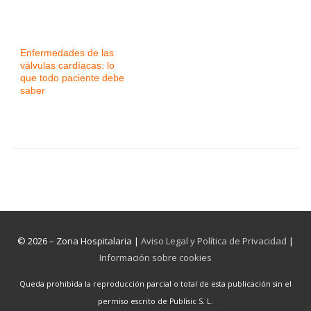
Enfermedades de las
válvulas cardíacas: lo
que todo paciente debe
saber
© 2026 – Zona Hospitalaria |
Aviso Legal y Política de Privacidad
|
Información sobre cookies
Queda prohibida la reproducción parcial o total de esta publicación sin el
permiso escrito de Publisic S. L.