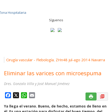
Síguenos
Cirugía vascular - Flebología
ZHn48 jul-ago 2014 Navarra
,
Eliminar las varices con microespuma
Dres. Gonzalo Villa y José Manuel Jiménez
F
X
W
E
a
h
m
Ya llega el verano. Bueno, de hecho, estamos de lleno en
c
a
a
él. Es una estación para disfrutar del buen tiempo, del