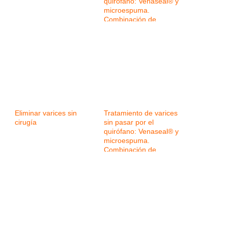
quirófano: Venaseal® y
microespuma.
Combinación de
tecnologías para
mejorar los resultados
Eliminar varices sin
Tratamiento de varices
cirugía
sin pasar por el
quirófano: Venaseal® y
microespuma.
Combinación de
tecnologías para
mejorar los resultados