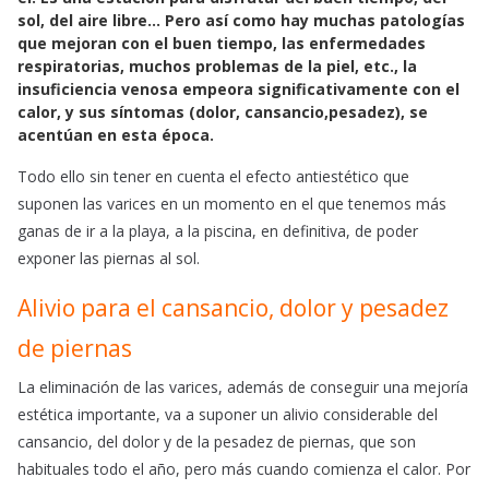
e
t
i
sol, del aire libre… Pero así como hay muchas patologías
b
s
l
que mejoran con el buen tiempo, las enfermedades
o
A
respiratorias, muchos problemas de la piel, etc., la
o
p
insuficiencia venosa empeora significativamente con el
k
p
calor, y sus síntomas (dolor, cansancio,pesadez), se
acentúan en esta época.
Todo ello sin tener en cuenta el efecto antiestético que
suponen las varices en un momento en el que tenemos más
ganas de ir a la playa, a la piscina, en definitiva, de poder
exponer las piernas al sol.
Alivio para el cansancio, dolor y pesadez
de piernas
La eliminación de las varices, además de conseguir una mejoría
estética importante, va a suponer un alivio considerable del
cansancio, del dolor y de la pesadez de piernas, que son
habituales todo el año, pero más cuando comienza el calor. Por