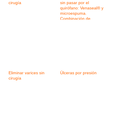
cirugía
sin pasar por el
quirófano: Venaseal® y
microespuma.
Combinación de
tecnologías para
mejorar los resultados
Eliminar varices sin
Úlceras por presión
cirugía