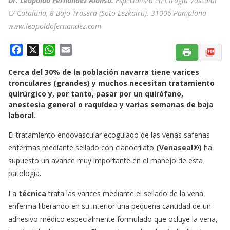
Dr. Leopoldo Fernández Alonso.
Especialista en Cirugía Vascular
C/ Cataluña, 8 Bajo Trasera (Soto Lezkairu). 31006 Pamplona
www.leopoldofernandez.com
F
X
W
E
a
h
m
Cerca del 30% de la población navarra tiene varices
c
a
a
tronculares (grandes) y muchos necesitan tratamiento
e
t
i
quirúrgico y, por tanto, pasar por un quirófano,
b
s
l
anestesia general o raquídea y varias semanas de baja
o
A
laboral.
o
p
El tratamiento endovascular ecoguiado de las venas safenas
k
p
enfermas mediante sellado con cianocrilato
(Venaseal®)
ha
supuesto un avance muy importante en el manejo de esta
patología.
La
técnica
trata las varices mediante el sellado de la vena
enferma liberando en su interior una pequeña cantidad de un
adhesivo médico especialmente formulado que ocluye la vena,