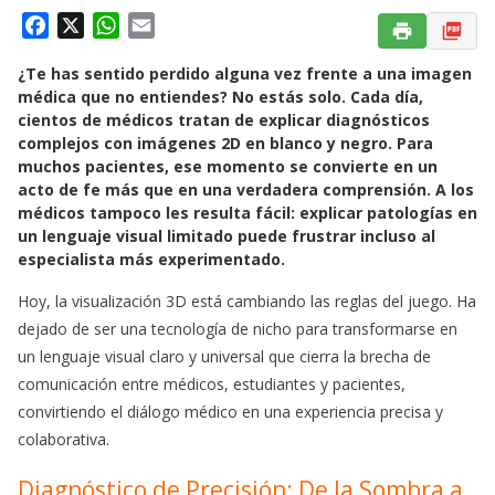
F
X
W
E
a
h
m
¿Te has sentido perdido alguna vez frente a una imagen
c
a
a
médica que no entiendes? No estás solo. Cada día,
e
t
i
cientos de médicos tratan de explicar diagnósticos
b
s
l
complejos con imágenes 2D en blanco y negro. Para
o
A
muchos pacientes, ese momento se convierte en un
o
p
acto de fe más que en una verdadera comprensión. A los
k
p
médicos tampoco les resulta fácil: explicar patologías en
un lenguaje visual limitado puede frustrar incluso al
especialista más experimentado.
Hoy, la visualización 3D está cambiando las reglas del juego. Ha
dejado de ser una tecnología de nicho para transformarse en
un lenguaje visual claro y universal que cierra la brecha de
comunicación entre médicos, estudiantes y pacientes,
convirtiendo el diálogo médico en una experiencia precisa y
colaborativa.
Diagnóstico de Precisión: De la Sombra a