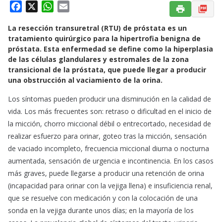
F
X
W
E
a
h
m
La resección transuretral (RTU) de próstata es un
c
a
a
tratamiento quirúrgico para la hipertrofia benigna de
e
t
i
próstata. Esta enfermedad se define como la hiperplasia
b
s
l
de las células glandulares y estromales de la zona
o
A
transicional de la próstata, que puede llegar a producir
o
p
una obstrucción al vaciamiento de la orina.
k
p
Los síntomas pueden producir una disminución en la calidad de
vida. Los más frecuentes son: retraso o dificultad en el inicio de
la micción, chorro miccional débil o entrecortado, necesidad de
realizar esfuerzo para orinar, goteo tras la micción, sensación
de vaciado incompleto, frecuencia miccional diurna o nocturna
aumentada, sensación de urgencia e incontinencia. En los casos
más graves, puede llegarse a producir una retención de orina
(incapacidad para orinar con la vejiga llena) e insuficiencia renal,
que se resuelve con medicación y con la colocación de una
sonda en la vejiga durante unos días; en la mayoría de los