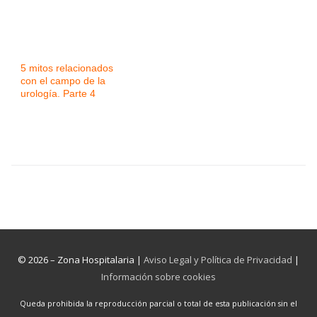
5 mitos relacionados
con el campo de la
urología. Parte 4
© 2026 – Zona Hospitalaria |
Aviso Legal y Política de Privacidad
|
Información sobre cookies
Queda prohibida la reproducción parcial o total de esta publicación sin el