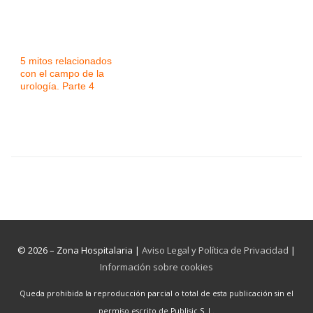
5 mitos relacionados
con el campo de la
urología. Parte 4
© 2026 – Zona Hospitalaria |
Aviso Legal y Política de Privacidad
|
Información sobre cookies
Queda prohibida la reproducción parcial o total de esta publicación sin el
permiso escrito de Publisic S. L.