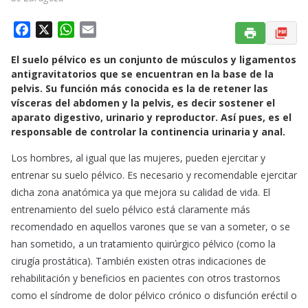
F
X
W
E
a
h
m
El suelo pélvico es un conjunto de músculos y ligamentos
c
a
a
antigravitatorios que se encuentran en la base de la
e
t
i
pelvis. Su función más conocida es la de retener las
b
s
l
vísceras del abdomen y la pelvis, es decir sostener el
o
A
aparato digestivo, urinario y reproductor. Así pues, es el
o
p
responsable de controlar la continencia urinaria y anal.
k
p
Los hombres, al igual que las mujeres, pueden ejercitar y
entrenar su suelo pélvico. Es necesario y recomendable ejercitar
dicha zona anatómica ya que mejora su calidad de vida. El
entrenamiento del suelo pélvico está claramente más
recomendado en aquellos varones que se van a someter, o se
han sometido, a un tratamiento quirúrgico pélvico (como la
cirugía prostática). También existen otras indicaciones de
rehabilitación y beneficios en pacientes con otros trastornos
como el síndrome de dolor pélvico crónico o disfunción eréctil o