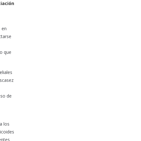
ciación
o en
ctarse
lo que
liales
escasez
uso de
a los
icoides
entes