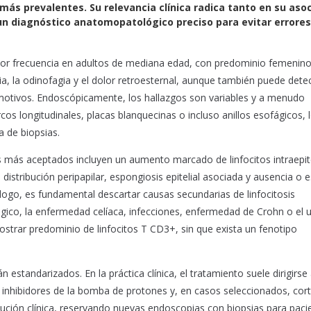
s más prevalentes. Su relevancia clínica radica tanto en su aso
n diagnóstico anatomopatológico preciso para evitar errores
ayor frecuencia en adultos de mediana edad, con predominio femenin
ia, la odinofagia y el dolor retroesternal, aunque también puede dete
 motivos. Endoscópicamente, los hallazgos son variables y a menudo
s longitudinales, placas blanquecinas o incluso anillos esofágicos, 
a de biopsias.
s más aceptados incluyen un aumento marcado de linfocitos intraepite
stribución peripapilar, espongiosis epitelial asociada y ausencia o 
ólogo, es fundamental descartar causas secundarias de linfocitosis
ágico, la enfermedad celíaca, infecciones, enfermedad de Crohn o el 
rar predominio de linfocitos T CD3+, sin que exista un fenotipo
n estandarizados. En la práctica clínica, el tratamiento suele dirigirse 
 inhibidores de la bomba de protones y, en casos seleccionados, cort
olución clínica, reservando nuevas endoscopias con biopsias para paci