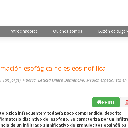
Patrocinadores
Quiénes somos
Buzón de suger
lamación esofágica no es eosinofílica
H San Jorge). Huesca.
Leticia Ollero Domenche.
Médico especialista en
PRINT
patológica infrecuente y todavía poco comprendida, descrita
lamatorio distintivo del esófago. Se caracteriza por un infilt
ncia de un infiltrado significativo de granulocitos eosinófilos 