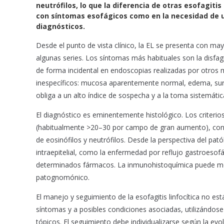
b
s
l
neutrófilos, lo que la diferencia de otras esofagiti
o
A
con síntomas esofágicos como en la necesidad de u
o
p
diagnósticos.
k
p
Desde el punto de vista clínico, la EL se presenta con m
algunas series. Los síntomas más habituales son la disfag
de forma incidental en endoscopias realizadas por otros
inespecíficos: mucosa aparentemente normal, edema, surco
obliga a un alto índice de sospecha y a la toma sistemátic
El diagnóstico es eminentemente histológico. Los criterio
(habitualmente >20–30 por campo de gran aumento), con di
de eosinófilos y neutrófilos. Desde la perspectiva del pat
intraepitelial, como la enfermedad por reflujo gastroesof
determinados fármacos. La inmunohistoquímica puede most
patognomónico.
El manejo y seguimiento de la esofagitis linfocítica no está
síntomas y a posibles condiciones asociadas, utilizándose
tópicos. El seguimiento debe individualizarse según la ev