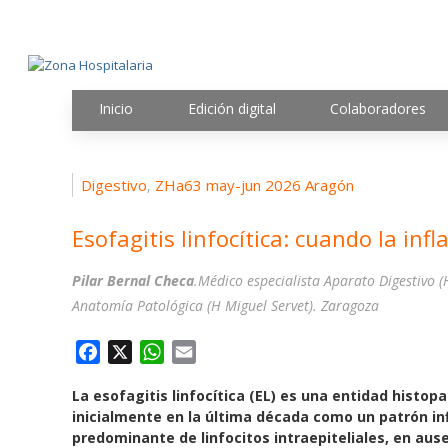
Inicio
Edición digital
Colaboradores
Digestivo
ZHa63 may-jun 2026 Aragón
,
Esofagitis linfocítica: cuando la inf
Pilar Bernal Checa
.Médico especialista Aparato Digestivo (
Anatomía Patológica (H Miguel Servet). Zaragoza
F
X
W
E
a
h
m
La esofagitis linfocítica (EL) es una entidad histo
c
a
a
inicialmente en la última década como un patrón inf
e
t
i
predominante de linfocitos intraepiteliales, en ause