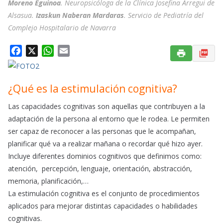
Moreno Eguinoa
. Neuropsicóloga de la Clínica Josefina Arregui de
Alsasua.
Izaskun Naberan Mardaras
. Servicio de Pediatría del
Complejo Hospitalario de Navarra
F
X
W
E
a
h
m
c
a
a
e
t
i
¿Qué es la estimulación cognitiva?
b
s
l
Las capacidades cognitivas son aquellas que contribuyen a la
o
A
adaptación de la persona al entorno que le rodea. Le permiten
o
p
ser capaz de reconocer a las personas que le acompañan,
k
p
planificar qué va a realizar mañana o recordar qué hizo ayer.
Incluye diferentes dominios cognitivos que definimos como:
atención, percepción, lenguaje, orientación, abstracción,
memoria, planificación,…
La estimulación cognitiva es el conjunto de procedimientos
aplicados para mejorar distintas capacidades o habilidades
cognitivas.