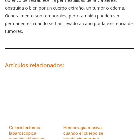
objetivo de restablecer la permeabilidad de la vía aérea,
obstruida o bien por un cuerpo extraño, un tumor o edema.
Generalmente son temporales, pero también pueden ser
permanentes cuando se han llevado a cabo por la existencia de
tumores.
Artículos relacionados:
Colecistectomía
Hemorragia masiva:
laparoscópica:
cuando el cuerpo se
aspectos técnicos,
queda sin margen