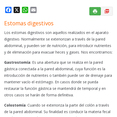
F
X
W
E
a
h
m
Estomas digestivos
c
a
a
e
t
i
Los estomas digestivos son aquellos realizados en el aparato
b
s
l
digestivo. Normalmente se exteriorizan a través de la pared
o
A
abdominal, y pueden ser de nutrición, para introducir nutrientes
o
p
y de eliminación para evacuar heces y gases. Nos encontramos:
k
p
Gastrostomía
: Es una abertura que se realiza en la pared
gástrica conectada a la pared abdominal, cuya función es la
introducción de nutrientes o también puede ser de drenaje para
mantener vacío el estómago. En casos donde se pueda
restaurar la función gástrica se mantendrá de temporal y en
otros casos se harán de forma definitiva.
Colostomía
: Cuando se exterioriza la parte del colón a través
de la pared abdominal. Su finalidad es conducir la materia fecal