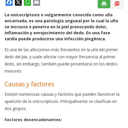
F
X
W
E
a
h
m
La onicocriptosis o vulgarmente conocida como uña
c
a
a
encarnada, es una patología ungueal por la cual la uña
e
t
i
se incrusta o penetra en la piel provocando dolor,
b
s
l
inflamación y enrojecimiento del dedo. En una fase
o
A
tardía puede producirse una infección piogénica.
o
p
Es una de las afecciones más frecuentes en la uña del primer
k
p
dedo del pie, y suele afectar con mayor frecuencia al primer
dedo, sin embargo, también puede presentarse en los dedos
menores.
Causas y factores
Existen numerosas causas y factores que pueden favorecer la
aparición de la onicocriptosis. Principalmente se clasifican en
dos grupos:
Factores desencadenantes: